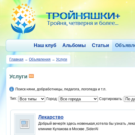
Наш клуб
Альбомы
Статьи
Объявл
Главная
→
Объявления
→
Услуги
Услуги
Поиск няни, добработницы, педагога, логопеда и т.п.
Тип:
Город:
Сортировать:
Лекарство
Добрый вечер!я здесь новенькая,хотела бы узнать ,лек
клинике Кулакова в Москве ,SiderAl