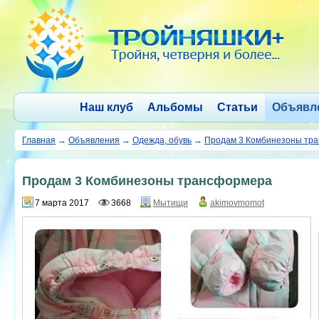
Наш клуб
Альбомы
Статьи
Объявл
Главная
→
Объявления
→
Одежда, обувь
→
Продам 3 Комбинезоны тр
Продам 3 Комбинезоны трансформера
7 марта 2017
3668
Мытищи
akimovmomot