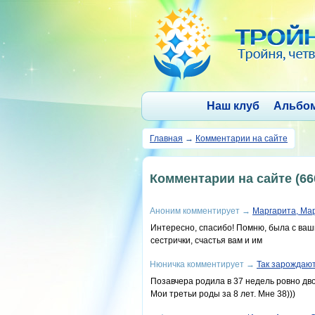
Наш клуб
Альбо
Главная
→
Комментарии на сайте
Комментарии на сайте (66
Аноним
комментирует
→
Маргарита, Ма
Интересно, спасибо! Помню, была с ваш
сестрички, счастья вам и им
Нюничка
комментирует
→
Так зарождаю
Позавчера родила в 37 недель ровно дво
Мои третьи роды за 8 лет. Мне 38)))