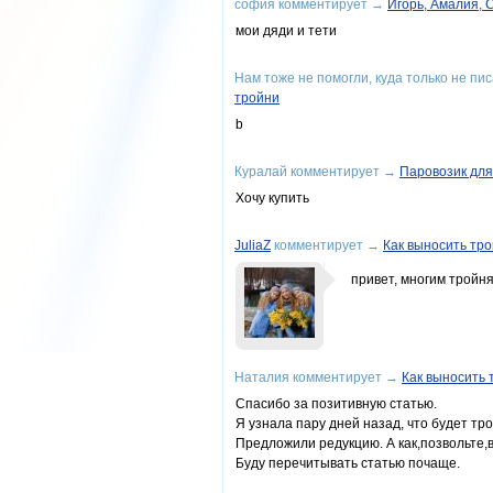
софия
комментирует
→
Игорь, Амалия, 
мои дяди и тети
Нам тоже не помогли, куда только не писа
тройни
b
Куралай
комментирует
→
Паровозик дл
Хочу купить
JuliaZ
комментирует
→
Как выносить тр
привет, многим тройн
Наталия
комментирует
→
Как выносить 
Спасибо за позитивную статью.
Я узнала пару дней назад, что будет тр
Предложили редукцию. А как,позвольте,
Буду перечитывать статью почаще.