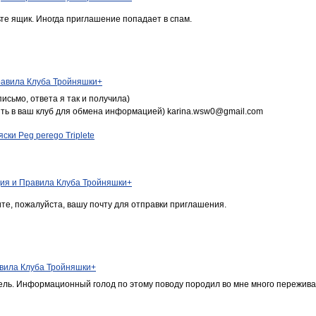
те ящик. Иногда приглашение попадает в спам.
равила Клуба Тройняшки+
исьмо, ответа я так и получила)
ть в ваш клуб для обмена информацией) karina.wsw0@gmail.com
ски Peg perego Triplete
ия и Правила Клуба Тройняшки+
те, пожалуйста, вашу почту для отправки приглашения.
вила Клуба Тройняшки+
дель. Информационный голод по этому поводу породил во мне много пережива