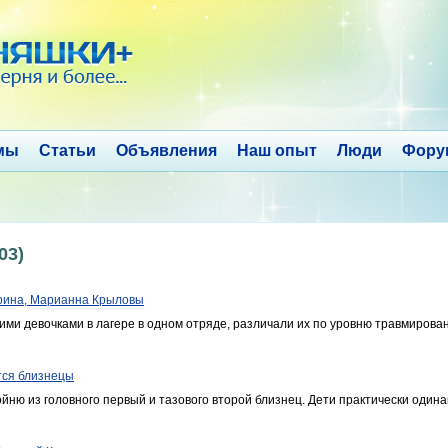
мы
Статьи
Объявления
Наш опыт
Люди
Фору
03)
рина, Марианна Крыловы
ими девочками в лагере в одном отряде, различали их по уровню травмирова
тся близнецы
йню из головного первый и тазового второй близнец. Дети практически одина