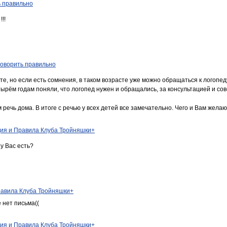
ь правильно
!!
говорить правильно
е, но если есть сомнения, в таком возрасте уже можно обращаться к логопед
ырём годам поняли, что логопед нужен и обращались, за консультацией и сове
речь дома. В итоге с речью у всех детей все замечательно. Чего и Вам желаю
ия и Правила Клуба Тройняшки+
 у Вас есть?
равила Клуба Тройняшки+
 нет письма((
ия и Правила Клуба Тройняшки+