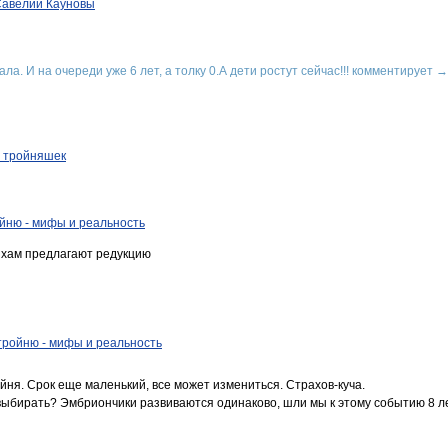
Савелий Кауновы
ла. И на очереди уже 6 лет, а толку 0.А дети ростут сейчас!!!
комментирует
я тройняшек
ойню - мифы и реальность
яхам предлагают редукцию
тройню - мифы и реальность
ойня. Срок еще маленький, все может измениться. Страхов-куча.
выбирать? Эмбриончики развиваются одинаково, шли мы к этому событию 8 ле