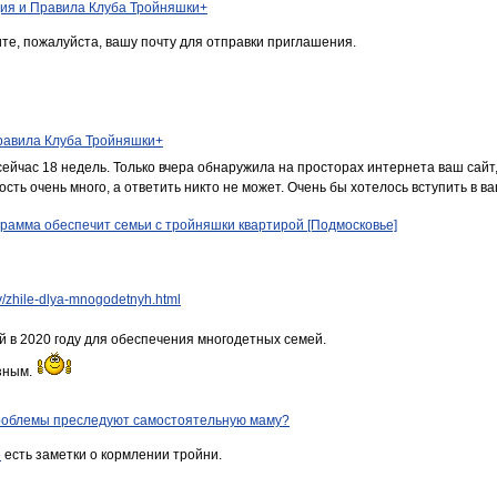
ия и Правила Клуба Тройняшки+
те, пожалуйста, вашу почту для отправки приглашения.
равила Клуба Тройняшки+
сейчас 18 недель. Только вчера обнаружила на просторах интернета ваш сайт,
ть очень много, а ответить никто не может. Очень бы хотелось вступить в в
рамма обеспечит семьи с тройняшки квартирой [Подмосковье]
oty/zhile-dlya-mnogodetnyh.html
й в 2020 году для обеспечения многодетных семей.
зным.
роблемы преследуют самостоятельную маму?
е
есть заметки о кормлении тройни.