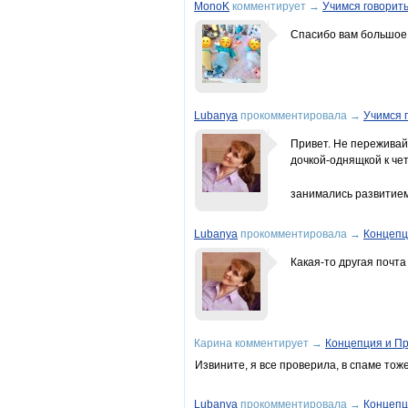
MonoK
комментирует
→
Учимся говорит
Спасибо вам большое !
Lubanya
прокомментировала
→
Учимся 
Привет. Не переживайт
дочкой-однящкой к чет
занимались развитием 
Lubanya
прокомментировала
→
Концепц
Какая-то другая почта
Карина
комментирует
→
Концепция и П
Извините, я все проверила, в спаме тоже
Lubanya
прокомментировала
→
Концепц