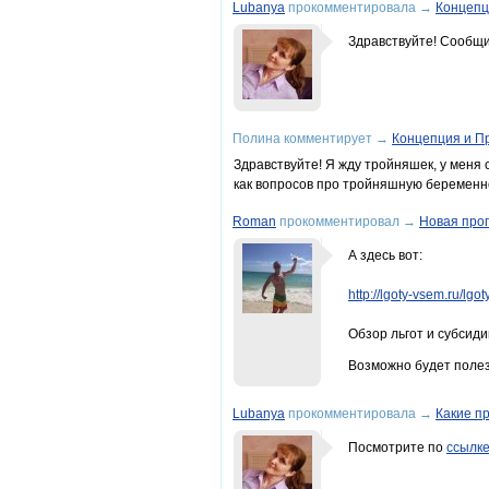
Lubanya
прокомментировала
→
Концепц
Здравствуйте! Сообщи
Полина
комментирует
→
Концепция и П
Здравствуйте! Я жду тройняшек, у меня 
как вопросов про тройняшную беременнос
Roman
прокомментировал
→
Новая прог
А здесь вот:
http://lgoty-vsem.ru/lg
Обзор льгот и субсиди
Возможно будет поле
Lubanya
прокомментировала
→
Какие п
Посмотрите по
ссылк