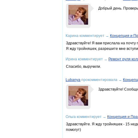
Добрый день. Проверь
Карина
комментирует
→
Концепция и П
Здравствуйте! Я вам прислала на почту п
Я жду тройняшек, разрешите мне вступи
Ирина
комментирует
→
Ремонт руля коля
Спасибо, выручили.
Lubanya
прокомментировала
→
Концепц
Здравствуйте! Сообщи
Ольга
комментирует
→
Концепция и Пра
Здравствуйте. Я жду тройняшек - 15 не
помогут)