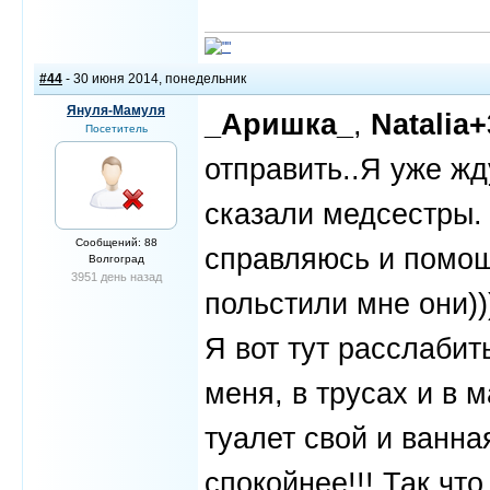
#44
- 30 июня 2014, понедельник
Януля-Мамуля
_Аришка_
,
Natalia+
Посетитель
отправить..Я уже жд
сказали медсестры. 
Сообщений: 88
справляюсь и помощ
Волгоград
3951 день назад
польстили мне они))
Я вот тут расслабит
меня, в трусах и в 
туалет свой и ванна
спокойнее!!! Так чт