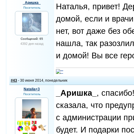
_Аришка_
Наталья, привет! Д
Посетитель
домой, если и врач
нет, вот даже без о
Сообщений: 65
нашла, так разозлил
4392 дня назад
и домой! Вы все ге
#43
- 30 июня 2014, понедельник
Natalia+3
_Аришка_
, спасибо
Посетитель
сказала, что предуп
с администрации пр
будет. И подарки по