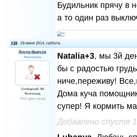
Будильник прячу в но
а то один раз выклю
#38
- 28 июня 2014, суббота
Януля-Мамуля
Natalia+3
, мы 3й де
Посетитель
бы с радостью грудь
ниче,переживу! Все,
Сообщений: 88
Дома куча помощник
Волгоград
3951 день назад
супер! Я кормить м
Добавлено спустя 