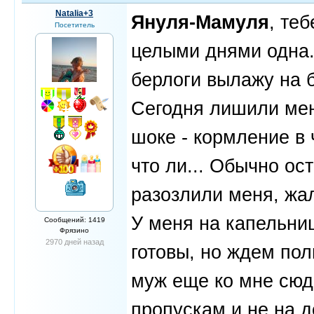
Natalia+3
Януля-Мамуля
, теб
Посетитель
целыми днями одна. 
берлоги вылажу на 
Сегодня лишили мен
шоке - кормление в 
что ли... Обычно ос
разозлили меня, жал
У меня на капельниц
Сообщений: 1419
Фрязино
2970 дней назад
готовы, но ждем пол
муж еще ко мне сюда
пропускам и не на д