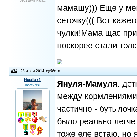
3951 день назад
мамашу))) Еще у мен
сеточку((( Вот каже
чулки!Мама щас при
поскорее стали тол
#34
- 28 июня 2014, суббота
Natalia+3
Януля-Мамуля
, де
Посетитель
между кормлениями.
частично - бутылочк
было реально легче
тоже еле встаю, но 