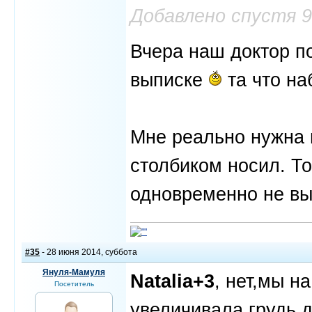
Добавлено спустя 
Вчера наш доктор по
выписке
та что на
Мне реально нужна п
столбиком носил. То
одновременно не вы
#35
- 28 июня 2014, суббота
Януля-Мамуля
Natalia+3
, нет,мы н
Посетитель
увеличивала грудь,