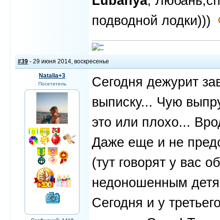
Lubanya
, Любань,с
подводной лодки)))
#39
- 29 июня 2014, воскресенье
Natalia+3
Сегодня дежурит за
Посетитель
выписку... Чую выпр
это или плохо... Вро
Даже еще и не пред
(тут говорят у вас 
недоношенным детям)
Сегодня и у третьег