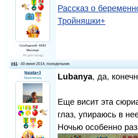
Рассказ о беременно
Тройняшки+
Сообщений: 6692
Мытищи
44 дня назад
#41
- 30 июня 2014, понедельник
Natalia+3
Lubanya
, да, конеч
Посетитель
Еще висит эта сюри
глаз, упираюсь в не
Ночью особенно ра