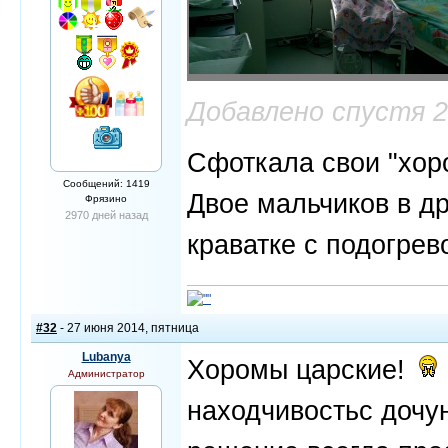
Добавлено спустя 
Сфоткала свои "хо
Сообщений: 1419
Двое мальчиков в др
Фрязино
2970 дней назад
краватке с подогрев
#32
- 27 июня 2014, пятница
Lubanya
Хоромы царские!
Администратор
находчивостьс дочун