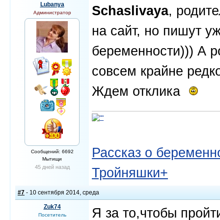
Lubanya
Schaslivaya
, родит
Администратор
на сайт, но пишут у
беременности))) А 
совсем крайне редк
Ждем отклика
Рассказ о беременно
Сообщений: 6692
Мытищи
45 дней назад
Тройняшки+
#7
- 10 сентября 2014, среда
Zuk74
Я за то,чтобы пройт
Посетитель