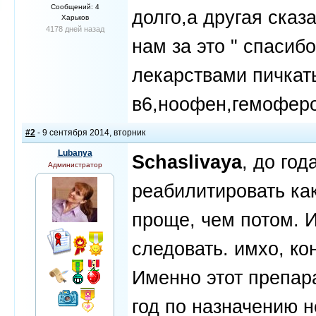
Сообщений: 4
долго,а другая сказ
Харьков
4178 дней назад
нам за это " спасиб
лекарствами пичкат
в6,ноофен,гемоферо
#2
- 9 сентября 2014, вторник
Lubanya
Schaslivaya
, до год
Администратор
реабилитировать ка
проще, чем потом. 
следовать. имхо, ко
Именно этот препар
год по назначению 