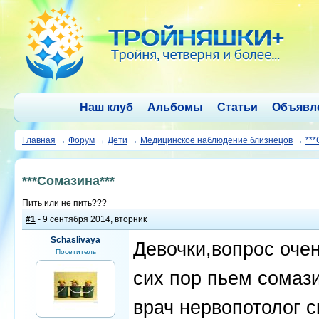
Наш клуб
Альбомы
Статьи
Объявл
Главная
→
Форум
→
Дети
→
Медицинское наблюдение близнецов
→
***
***Сомазина***
Пить или не пить???
#1
- 9 сентября 2014, вторник
Schaslivaya
Девочки,вопрос оче
Посетитель
сих пор пьем сомази
врач нервопотолог с