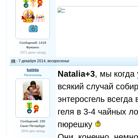
Сообщений: 1419
Фрязино
2971 день назад
#6
- 7 декабря 2014, воскресенье
katinta
Natalia+3
, мы когда
Посетитель
всякий случай собир
энтеросгель всегда 
геля в 3-4 чайных л
Сообщений: 230
пюрешку
Санкт-Петербург
2844 дня назад
Они, конечно, немно