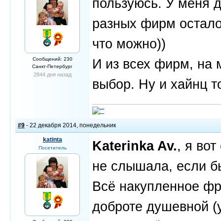
пользуюсь. У меня д
разных фирм остало
что можно))
Сообщений: 230
И из всех фирм, на
Санкт-Петербург
2844 дня назад
выбор. Ну и хайнц 
#9
- 22 декабря 2014, понедельник
katinta
Katerinka Av.
, я во
Посетитель
не слышала, если бы
Всё накупленное фр
доброте душевной (у