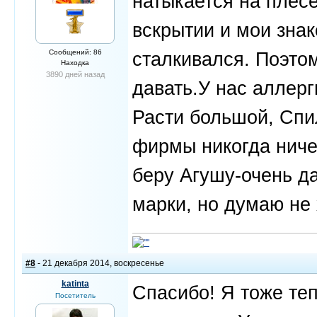
натыкается на плесе
вскрытии и мои знак
Сообщений: 86
сталкивался. Поэто
Находка
3890 дней назад
давать.У нас аллерг
Расти большой, Спи
фирмы никогда ниче
беру Агушу-очень д
марки, но думаю не 
#8
- 21 декабря 2014, воскресенье
katinta
Спасибо! Я тоже те
Посетитель