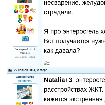
несварение, желудо
страдали.
Я про энтеросгель х
Вот получается нуж
как давала?
Сообщений: 1419
Фрязино
2971 день назад
#4
- 27 ноября 2014, четверг
Флорентийка
Natalia+3
, энтеросг
Посетитель
расстройствах ЖКТ.
кажется экстренная