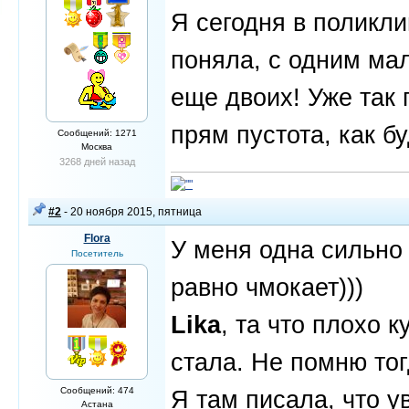
Я сегодня в поликли
поняла, с одним ма
еще двоих! Уже так 
прям пустота, как бу
Сообщений: 1271
Москва
3268 дней назад
#2
- 20 ноября 2015, пятница
Flora
У меня одна сильно 
Посетитель
равно чмокает)))
Lika
, та что плохо 
стала. Не помню тог
Сообщений: 474
Я там писала, что у
Астана