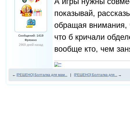
А игры нужны совме
показывай, рассказы
обращая внимания, ч
что б кричали обдел
Сообщений: 1419
Фрязино
2969 дней назад
вообще кто, чем заня
←
[РЕШЕНО] Болталка для мам...
|
[РЕШЕНО] Болталка для...
→