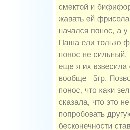
смектой и бифифор
жавать ей фрисола
начался понос, а у
Паша ели только ф
понос не сильный, 
еще я их взвесила 
вообще –5гр. Позво
понос, что каки зе
сказала, что это н
попробовать другу
бесконечности ста