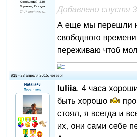
Сообщений: 236
Торонто, Канада
Добавлено спустя 
2487 дней назад
А еще мы перешли н
свободного времени 
переживаю чтоб мол
#15
- 23 апреля 2015, четверг
Natalia+3
Iuliia
, 4 часа хорош
Посетитель
быть хорошо
про
стоял, я всегда и в
их, они сами себе 