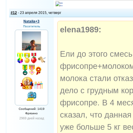
#12
- 23 апреля 2015, четверг
Natalia+3
Посетитель
elena1989:
Ели до этого смес
фрисопре+молоком 
молока стали отка
дело с грудным ко
фрисопре. В 4 мес
Сообщений: 1419
сказал, что данная
Фрязино
2969 дней назад
уже больше 5 кг в