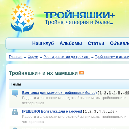
Наш клуб
Альбомы
Статьи
Объявл
Главная
→
Форум
→
Рост и развитие до трёх лет
→
Тройняшки+ и их м
Тройняшки+ и их мамашки
Темы
Болталка для мамочек тройняшек и более)
(
1
,
2
,
3
,
4
,
5
, ...
6
Радости и сложности многодетной жизни мамы тройняшек или
четверняшек
[РЕШЕНО] Болталка для мамочек!
(
1
,
2
,
3
,
4
,
5
, ...
68
)
Радости и сложности многодетной жизни мамы тройняшек или
четверняшек