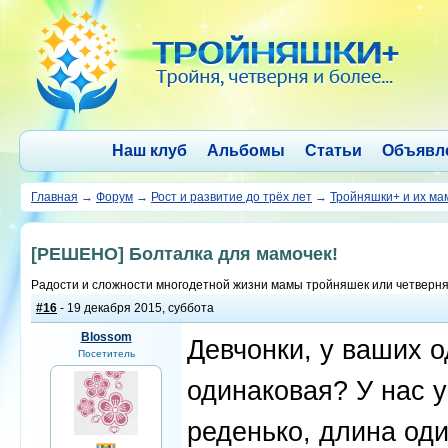
Наш клуб
Альбомы
Статьи
Объявл
Главная
→
Форум
→
Рост и развитие до трёх лет
→
Тройняшки+ и их м
[РЕШЕНО] Болталка для мамочек!
Радости и сложности многодетной жизни мамы тройняшек или четверн
#16
- 19 декабря 2015, суббота
Blossom
Девчонки, у ваших 
Посетитель
одинаковая? У нас у 
реденько, длина оди