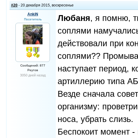
#20
- 20 декабря 2015, воскресенье
AnkiN
Любаня
, я помню, 
Посетитель
соплями намучались 
действовали при ко
соплями?? Промывать
Сообщений: 877
наступает период, 
Реутов
3050 дней назад
артиллерию типа АБ?
Везде сначала совет
организму: проветри
носа, убрать слизь.
Беспокоит момент - 