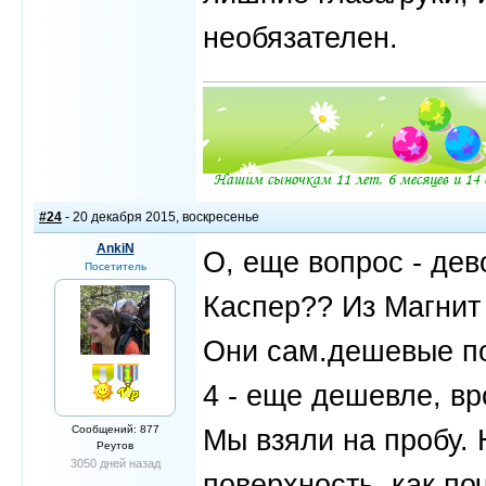
необязателен.
#24
- 20 декабря 2015, воскресенье
AnkiN
О, еще вопрос - дев
Посетитель
Каспер?? Из Магнит
Они сам.дешевые пол
4 - еще дешевле, вро
Сообщений: 877
Мы взяли на пробу. 
Реутов
3050 дней назад
поверхность, как по