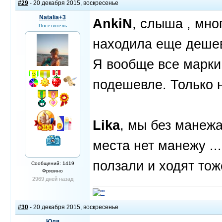
#29
- 20 декабря 2015, воскресенье
Natalia+3
AnkiN
, слыша , мно
Посетитель
находила еще деше
Я вообще все марки 
подешевле. Только 
Lika
, мы без манежа
места нет манежу ...
ползали и ходят тож
Сообщений: 1419
Фрязино
2969 дней назад
#30
- 20 декабря 2015, воскресенье
Юля