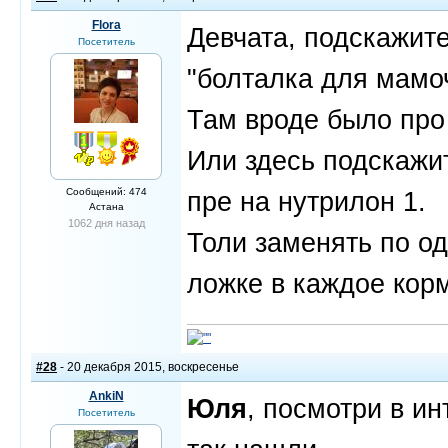
Flora
Девчата, подскажите
Посетитель
"болталка для мамо
Там вроде было про
Или здесь подскажи
Сообщений: 474
пре на нутрилон 1.
Астана
1062 дня назад
Толи заменять по о
ложке в каждое кор
#28
- 20 декабря 2015, воскресенье
AnkiN
Юля
, посмотри в ин
Посетитель