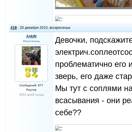
#19
- 20 декабря 2015, воскресенье
AnkiN
Девочки, подскажите
Посетитель
электрич.соплеотсо
проблематично его и
зверь, его даже ста
Сообщений: 877
Мы тут с соплями на
Реутов
3050 дней назад
всасывания - они ре
себе??