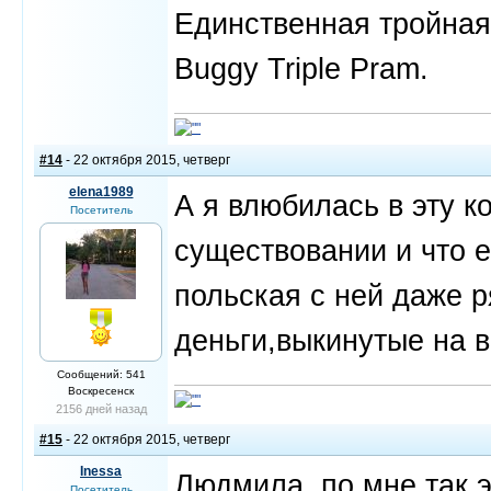
Единственная тройная,
Buggy Triple Pram.
#14
- 22 октября 2015, четверг
elena1989
А я влюбилась в эту ко
Посетитель
существовании и что е
польская с ней даже р
деньги,выкинутые на в
Сообщений: 541
Воскресенск
2156 дней назад
#15
- 22 октября 2015, четверг
Inessa
Людмила, по мне так 
Посетитель