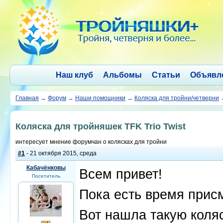
Наш клуб
Альбомы
Статьи
Объявл
Главная
→
Форум
→
Наши помощники
→
Коляска для тройни/четверни
Коляска для тройняшек TFK Trio Twist
интересует мнение форумчан о колясках для тройни
#1
- 21 октября 2015, среда
Кабачёнковы
Всем привет!
Посетитель
Пока есть время прис
Вот нашла такую коляс