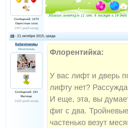
Сообщений: 1470
Окрестные села
2457 дней назад
#8
- 21 октября 2015, среда
Кабачёнковы
Посетитель
Флорентийка:
У вас лифт и дверь п
лифту нет? Рассужда
Сообщений: 181
Мытищи
И еще, эта, вы думае
3168 дней назад
фиг с два. Тройневы
частенько везут мес