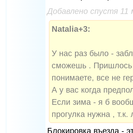
Добавлено спустя 11
Natalia+3:
У нас раз было - заб
сможешь . Пришлось 
понимаете, все не ге
А у вас когда предп
Если зима - я б вооб
прогулка нужна , т.к
Блокировка въезда - э