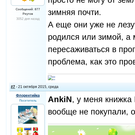
Сообщений: 877
зимняя почти.
Реутов
3052 дня назад
А еще они уже не лез
родился или зимой, а
пересаживаться в прог
проблема, как это пров
#7
- 21 октября 2015, среда
Флорентийка
AnkiN
, у меня книжка 
Посетитель
вообще не покупали, 