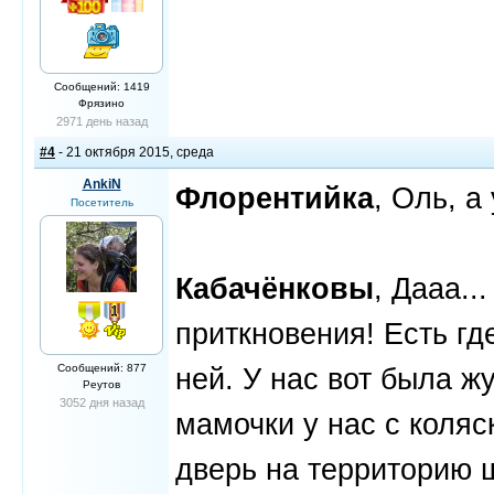
Сообщений: 1419
Фрязино
2971 день назад
#4
- 21 октября 2015, среда
AnkiN
Флорентийка
, Оль, а
Посетитель
Кабачёнковы
, Дааа..
приткновения! Есть гд
Сообщений: 877
ней. У нас вот была ж
Реутов
3052 дня назад
мамочки у нас с коляс
дверь на территорию 