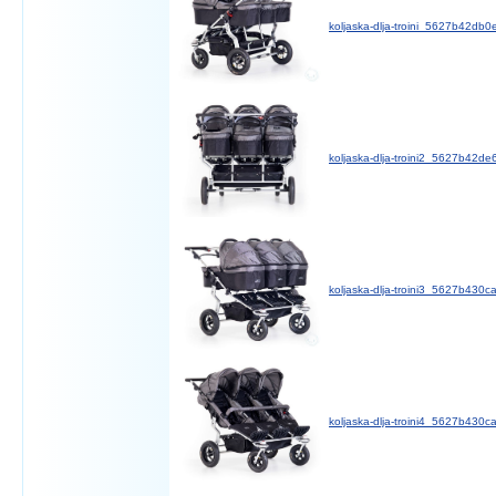
koljaska-dlja-troini_5627b42db0
koljaska-dlja-troini2_5627b42de
koljaska-dlja-troini3_5627b430c
koljaska-dlja-troini4_5627b430c