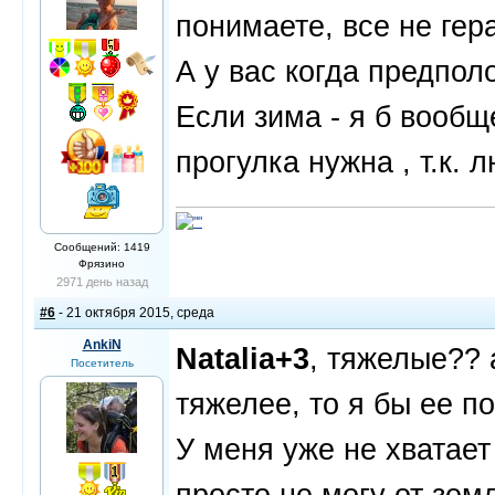
понимаете, все не гер
А у вас когда предпо
Если зима - я б вообщ
прогулка нужна , т.к.
Сообщений: 1419
Фрязино
2971 день назад
#6
- 21 октября 2015, среда
AnkiN
Natalia+3
, тяжелые?? 
Посетитель
тяжелее, то я бы ее п
У меня уже не хватает
просто не могу от зем