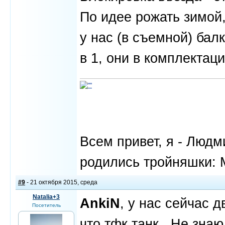
По идее рожать зимой,
у нас (в съемной) балк
в 1, они в комплектаци
Всем привет, я - Людм
родились тройняшки: 
#9
- 21 октября 2015, среда
Natalia+3
AnkiN
, у нас сейчас 
Посетитель
что тфк танк . Не зна