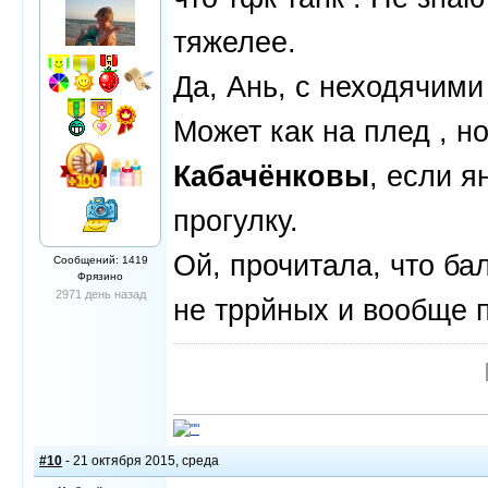
тяжелее.
Да, Ань, с неходячими 
Может как на плед , но
Кабачёнковы
, если я
прогулку.
Ой, прочитала, что ба
Сообщений: 1419
Фрязино
2971 день назад
не тррйных и вообще 
#10
- 21 октября 2015, среда