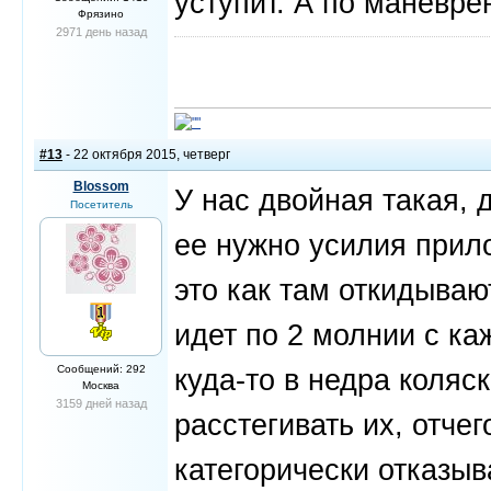
уступит. А по маневре
Фрязино
2971 день назад
#13
- 22 октября 2015, четверг
Blossom
У нас двойная такая, 
Посетитель
ее нужно усилия прило
это как там откидываю
идет по 2 молнии с ка
Сообщений: 292
куда-то в недра коляск
Москва
3159 дней назад
расстегивать их, отче
категорически отказыва