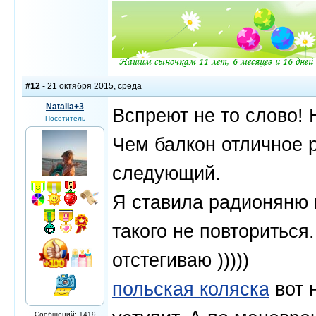
#12
- 21 октября 2015, среда
Natalia+3
Вспреют не то слово! Н
Посетитель
Чем балкон отличное р
следующий.
Я ставила радионяню 
такого не повториться
отстегиваю )))))
польская коляска
вот 
Сообщений: 1419