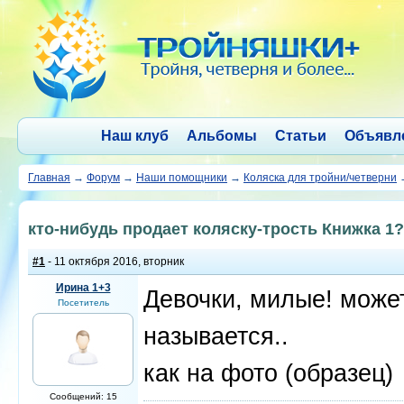
Наш клуб
Альбомы
Статьи
Объявл
Главная
→
Форум
→
Наши помощники
→
Коляска для тройни/четверни
кто-нибудь продает коляску-трость Книжка 1
#1
- 11 октября 2016, вторник
Ирина 1+3
Девочки, милые! может
Посетитель
называется..
как на фото (образец)
Сообщений: 15