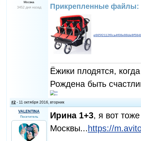
Мосвка
Прикрепленные файлы:
3452 дня назад
e665f2112f0ca4f08e88de8f584
Ёжики плодятся, когда
Рождена быть счастли
#2
- 11 октября 2016, вторник
VALENTINA
Ирина 1+3
, я вот тож
Посетитель
Москвы...
https://m.avi