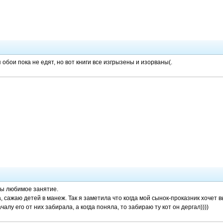
я обои пока не едят, но вот книги все изгрызены и изорваны(.
ты любимое занятие.
, сажаю детей в манеж. Так я заметила что когда мой сынок-проказник хочет 
ачалу его от них забирала, а когда поняла, то забираю ту кот он дергал))))