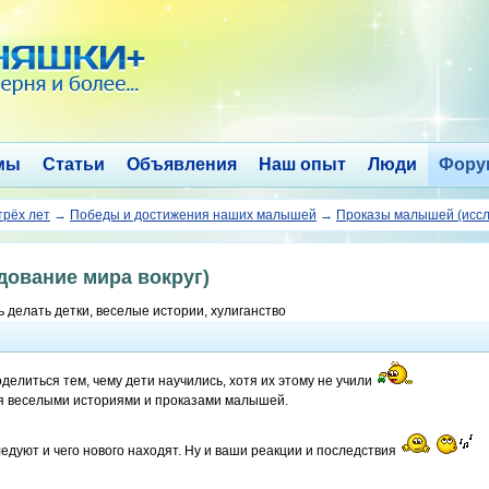
мы
Статьи
Объявления
Наш опыт
Люди
Фору
трёх лет
→
Победы и достижения наших малышей
→
Проказы малышей (иссл
ование мира вокруг)
 делать детки, веселые истории, хулиганство
делиться тем, чему дети научились, хотя их этому не учили
я веселыми историями и проказами малышей.
ледуют и чего нового находят. Ну и ваши реакции и последствия