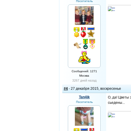
Посетитель
Сообщений: 1271
Москва
3267 дней назад
#4
- 27 декабря 2015, воскресенье
Tan4ik
О, да! Цветы
Посетитель
сьедены...