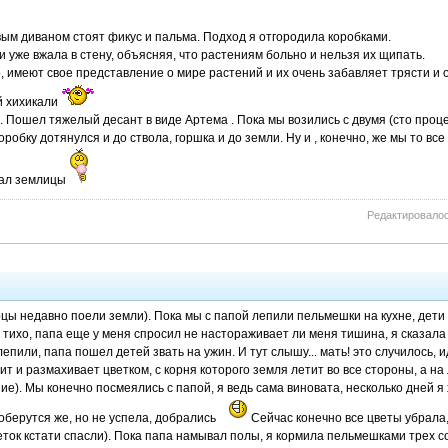
овым диваном стоят фикус и пальма. Подход я отгородила коробками.
 уже вжала в стену, объясняя, что растениям больно и нельзя их щипать.
, имеют свое представление о мире растений и их очень забавляет трясти и о
й хихикали
. Пошел тяжелый десант в виде Артема . Пока мы возились с двумя (сто проц
оробку дотянулся и до ствола, горшка и до земли. Ну и , конечно, же мы то все
ал землицы
Редактировалось
рцы недавно поели земли). Пока мы с папой лепили пельмешки на кухне, дети 
тихо, папа еще у меня спросил не настораживает ли меня тишина, я сказала 
пили, папа пошел детей звать на ужин. И тут слышу... мать! это случилось, ид
ит и размахивает цветком, с корня которого земля летит во все стороны, а на
е). Мы конечно посмеялись с папой, я ведь сама виновата, несколько дней я 
доберутся же, но не успела, добрались
Сейчас конечно все цветы убрала,
еток кстати спасли). Пока папа намывал полы, я кормила пельмешками трех со