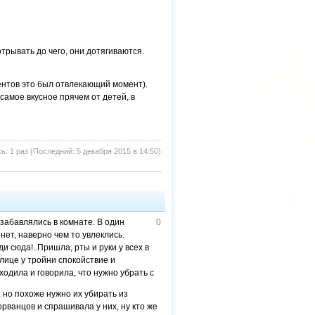
трывать до чего, они дотягиваются.
ентов это был отвлекающий момент).
 самое вкусное прячем от детей, в
: 1 раз (Последний: 5 декабря 2015 в 14:50)
забавлялись в комнате. В один
0
нет, наверно чем то увлеклись.
и сюда!..Пришла, рты и руки у всех в
 лице у тройни спокойствие и
ходила и говорила, что нужно убрать с
 но похоже нужно их убирать из
рванцов и спрашивала у них, ну кто же