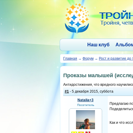
Наш клуб
Альбо
Главная
→
Форум
→
Рост и развитие до 
Проказы малышей (исслед
Антидостижения, что вредного научились
#1
- 5 декабря 2015, суббота
Natalia+3
Предлагаю по
Посетитель
Подеделитьс
Как и что исс