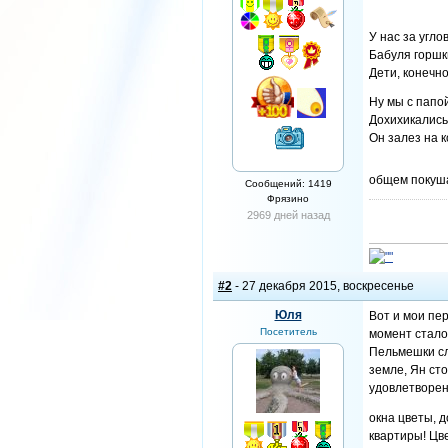
У нас за угл
Бабуля горшки
Дети, конечно
Ну мы с папо
Дохихикались
Он залез на к
общем покуш
Сообщений: 1419
Фрязино
2969 дней назад
#2
- 27 декабря 2015, воскресенье
Юля
Вот и мои пе
Посетитель
момент стало 
Пельмешки сле
земле, Ян сто
удовлетворени
окна цветы, 
квартиры! Цв