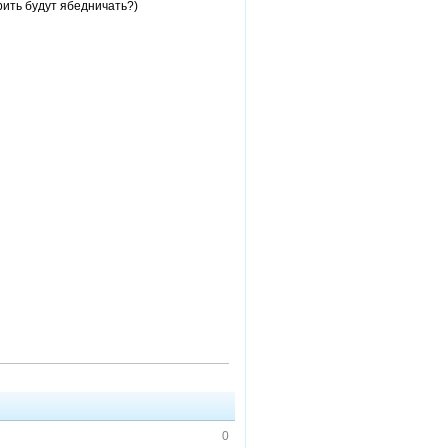
рить будут ябедничать?)
0