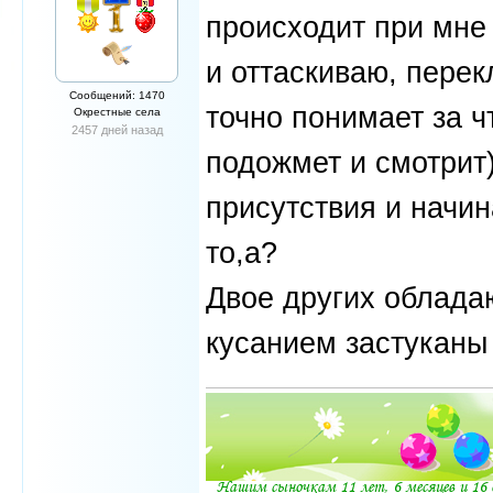
происходит при мне 
и оттаскиваю, пере
Сообщений: 1470
точно понимает за чт
Окрестные села
2457 дней назад
подожмет и смотрит)
присутствия и начи
то,а?
Двое других облада
кусанием застуканы