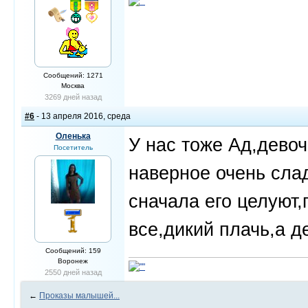
Сообщений: 1271
Москва
3269 дней назад
#6
- 13 апреля 2016, среда
Оленька
У нас тоже Ад,девоч
Посетитель
наверное очень слад
сначала его целуют,
все,дикий плачь,а 
Сообщений: 159
Воронеж
2550 дней назад
←
Проказы малышей...