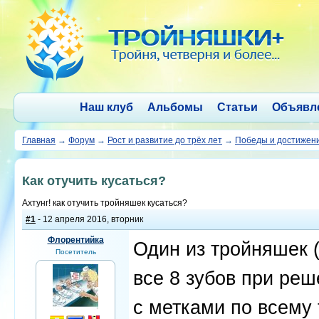
Наш клуб
Альбомы
Статьи
Объявл
Главная
→
Форум
→
Рост и развитие до трёх лет
→
Победы и достижен
Как отучить кусаться?
Ахтунг! как отучить тройняшек кусаться?
#1
- 12 апреля 2016, вторник
Флорентийка
Один из тройняшек (
Посетитель
все 8 зубов при ре
с метками по всему