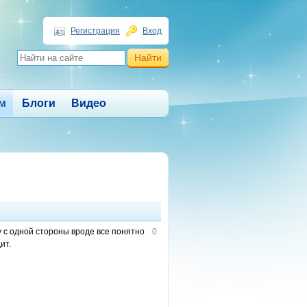
Регистрация
Вход
м
Блоги
Видео
у с одной стороны вроде все понятно
0
ит.