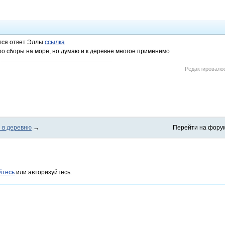
лся ответ Эллы
ссылка
ро сборы на море, но думаю и к деревне многое применимо
Редактировалось
 в деревню
→
Перейти на фору
йтесь
или авторизуйтесь.