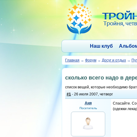
Наш клуб
Альбо
Главная
→
Форум
→
Досуг и отдых
→
Пу
сколько всего надо в де
список вещей, которые необходимо брать
#1
- 26 июля 2007, четверг
Аня
Спасайте. Соб
Посетитель
(одежки лекар