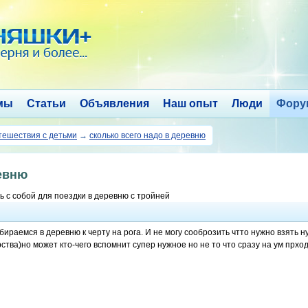
мы
Статьи
Объявления
Наш опыт
Люди
Фору
тешествия с детьми
→
сколько всего надо в деревню
ревню
 с собой для поездки в деревню с тройней
ираемся в деревню к черту на рога. И не могу сооброзить чтто нужно взять н
ства)но может кто-чего вспомнит супер нужное но не то что сразу на ум прход