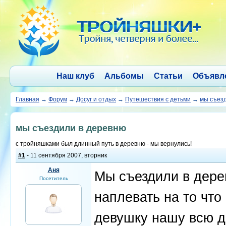
Наш клуб
Альбомы
Статьи
Объявл
Главная
→
Форум
→
Досуг и отдых
→
Путешествия с детьми
→
мы съез
мы съездили в деревню
с тройняшками был длинный путь в деревню - мы вернулись!
#1
- 11 сентября 2007, вторник
Аня
Мы съездили в дерев
Посетитель
наплевать на то что
девушку нашу всю д