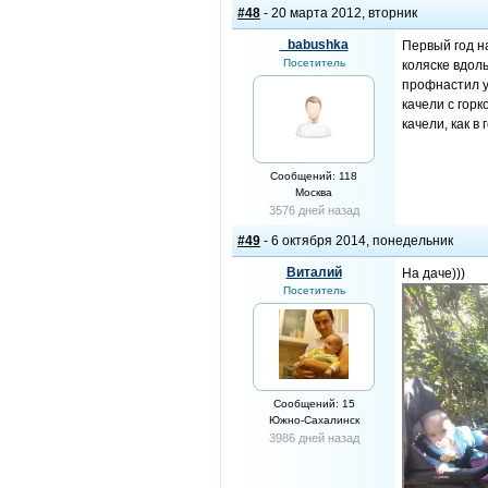
#48
- 20 марта 2012, вторник
_babushka
Первый год на
Посетитель
коляске вдоль
профнастил уч
качели с гор
качели, как в
Сообщений: 118
Москва
3576 дней назад
#49
- 6 октября 2014, понедельник
Виталий
На даче)))
Посетитель
Сообщений: 15
Южно-Сахалинск
3986 дней назад