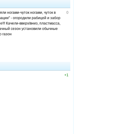
яли ногами-чуток ногами, чуток в
0
рвации" - огородили рабицей и забор
!!! Качели-вверх/вниз, пластмасса,
 дачный сезон установили обычные
о газон
+1