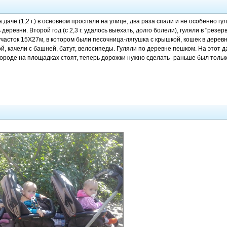
 даче (1,2 г.) в основном проспали на улице, два раза спали и не особенно гул
 деревни. Второй год (с 2,3 г. удалось выехать, долго болели), гуляли в "резе
асток 15Х27м, в котором были песочница-лягушка с крышкой, кошек в деревне
кой, качели с башней, батут, велосипеды. Гуляли по деревне пешком. На этот
 городе на площадках стоят, теперь дорожки нужно сделать -раньше был тольк