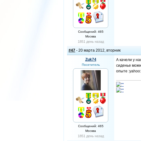
Сообщений: 465
Москва
1851 день назад
#47
- 20 марта 2012, вторник
Zuk74
А качели у на
Посетитель
сиденье можн
опыте :yahoo:
Сообщений: 465
Москва
1851 день назад