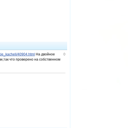
kie_kacheli/40904.html
На двойное
0
ли,так что проверено на собственном