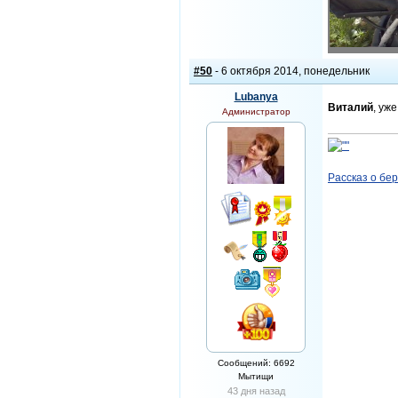
#50
- 6 октября 2014, понедельник
Lubanya
Виталий
, уж
Администратор
Рассказ о бе
Сообщений: 6692
Мытищи
43 дня назад