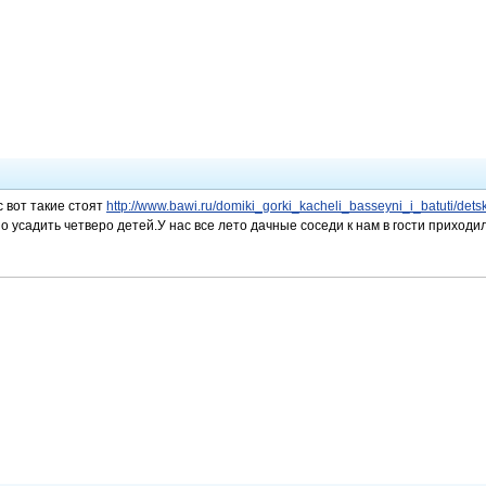
с вот такие стоят
http://www.bawi.ru/domiki_gorki_kacheli_basseyni_i_batuti/dets
о усадить четверо детей.У нас все лето дачные соседи к нам в гости приходи