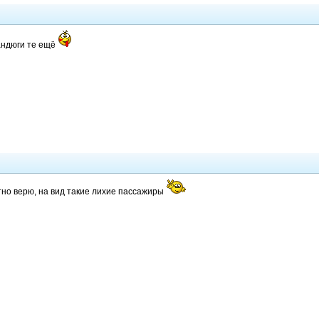
андюги те ещё
тно верю, на вид такие лихие пассажиры