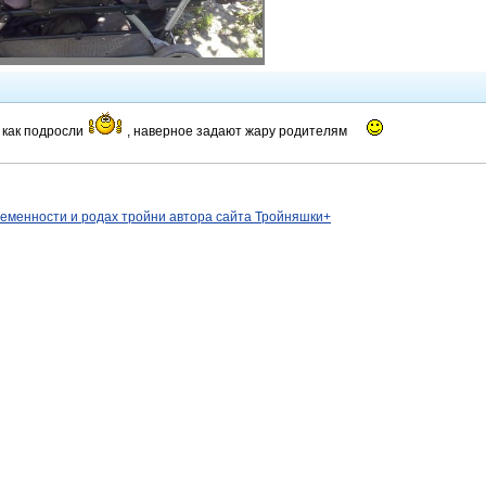
е как подросли
, наверное задают жару родителям
ременности и родах тройни автора сайта Тройняшки+