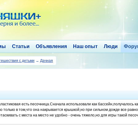
мы
Статьи
Объявления
Наш опыт
Люди
Фору
тешествия с детьми
→
Дачная
пластиковая есть песочница.Сначала использовали как бассейн,получалось к
во только в том,что она накрывается крышкой,но при сильном дожде все равн
таскивать с места на место не удобно - очень тяжело,но для игры такой песо