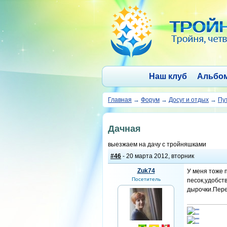
Наш клуб
Альбо
Главная
→
Форум
→
Досуг и отдых
→
Пу
Дачная
выезжаем на дачу с тройняшками
#46
- 20 марта 2012, вторник
Zuk74
У меня тоже 
Посетитель
песок,удобст
дырочки.Пере