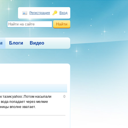
Регистрация
Вход
м
Блоги
Видео
ак тазик:yahoo:.Потом насыпали
0
о вода попадает через мелкие
чницы вполне хватает.