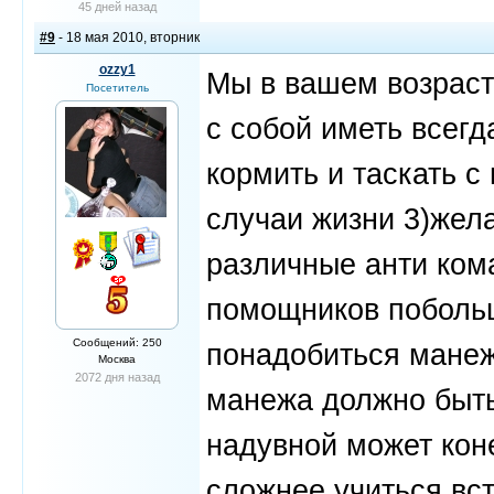
45 дней назад
#9
- 18 мая 2010, вторник
ozzy1
Мы в вашем возраст
Посетитель
с собой иметь всегда
кормить и таскать с
случаи жизни 3)жела
различные анти кома
помощников побольш
Сообщений: 250
понадобиться манеж
Москва
2072 дня назад
манежа должно быть
надувной может кон
сложнее учиться вст