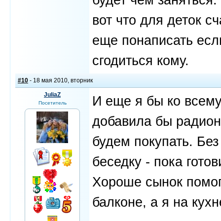
вот что для деток сч
еще понаписать есл
сгодиться кому.
#10
- 18 мая 2010, вторник
JuliaZ
И еще я бы ко всем
Посетитель
добавила бы радион
будем покупать. Без
беседку - пока готов
Хороше сынок помога
балконе, а я на кух