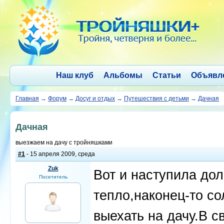
Наш клуб
Альбомы
Статьи
Объявл
Главная
→
Форум
→
Досуг и отдых
→
Путешествия с детьми
→
Дачная
Дачная
выезжаем на дачу с тройняшками
#1
- 15 апреля 2009, среда
Zuk
Вот и наступила до
Посетитель
тепло,наконец-то со
выехать на дачу.В с