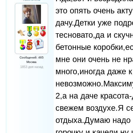
это опять очень акт
дачу.Детки уже подр
тесновато,да и скуч
бетонные коробки,е
мне они очень не нр
Сообщений: 465
Москва
1853 дня назад
много,иногда даже к
невозможно.Максим
2,а на даче красота
свежем воздухе.Я с
отдыха.Думаю надо 
горочку и качели,н