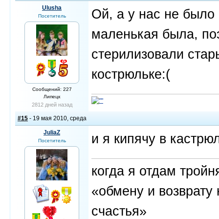
Ulusha
Ой, а у нас не было 
Посетитель
маленькая была, по
стерилизовали стар
кострюльке:(
Сообщений: 227
Липецк
2812 дней назад
#15
- 19 мая 2010, среда
JuliaZ
и я кипячу в кастрюл
Посетитель
когда я отдам трой
«обмену и возврату 
счастья»