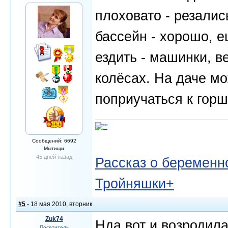
плоховато - резалис
бассейн - хорошо, е
ездить - машинки, в
колёсах. На даче м
поприучаться к горшк
Сообщений: 6692
Мытищи
45 дней назад
Рассказ о беременно
Тройняшки+
#5
- 18 мая 2010, вторник
Zuk74
Нда,вот и возродил
Посетитель