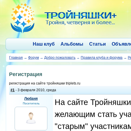
Наш клуб
Альбомы
Статьи
Объявл
Главная
→
Форум
→
Добро пожаловать
→
Правила клуба и форума
→
Р
Регистрация
регистрация на сайте тройняшки triplets.ru
#1
- 3 февраля 2010, среда
Любаня
На сайте Тройняшки
Посетитель
желающим стать учас
"старым" участника