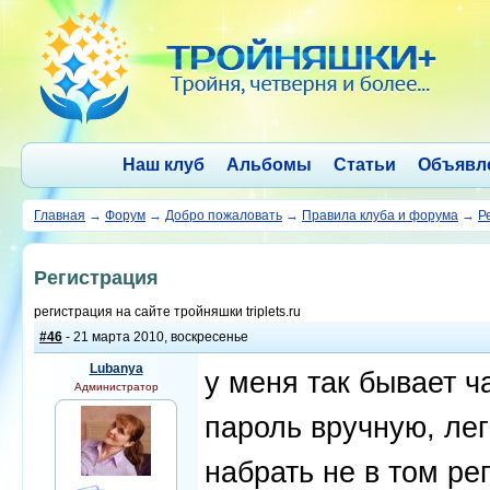
Наш клуб
Альбомы
Статьи
Объявл
Главная
→
Форум
→
Добро пожаловать
→
Правила клуба и форума
→
Р
Регистрация
регистрация на сайте тройняшки triplets.ru
#46
- 21 марта 2010, воскресенье
Lubanya
у меня так бывает ч
Администратор
пароль вручную, ле
набрать не в том ре