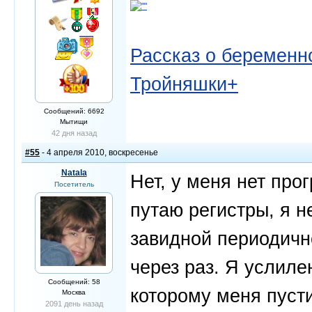
Рассказ о беременно
Тройняшки+
Сообщений: 6692
Мытищи
42 дня назад
#55
- 4 апреля 2010, воскресенье
Natala
Нет, у меня нет пр
Посетитель
путаю регистры, я н
завидной периодичн
через раз. Я услил
Сообщений: 58
которому меня пусти
Москва
2091 день назад