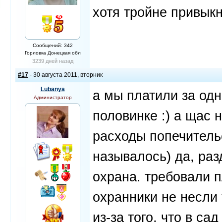
хотя тройне привыкн
Сообщений: 342
Горловка Донецкая обл
3239 дней назад
#17
- 30 августа 2011, вторник
Lubanya
а мы платили за одн
Администратор
половинке :) а щас н
расходы попечительс
называлось) да, раз
охрана. требовали п
охранники не несли
из-за того, что в са