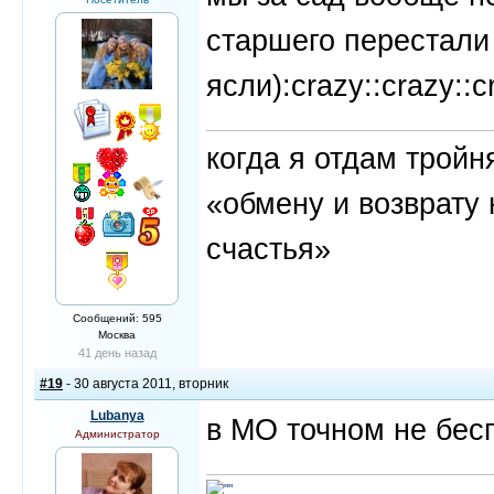
старшего перестали 
ясли):crazy::crazy::c
когда я отдам трой
«обмену и возврату 
счастья»
Сообщений: 595
Москва
41 день назад
#19
- 30 августа 2011, вторник
Lubanya
в МО точном не бесп
Администратор