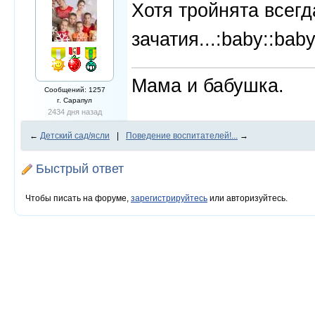
Хотя тройнята всегд
зачатия...:baby::baby
Мама и бабушка.
Сообщений: 1257
г. Сарапул
2434 дня назад
←
Детский сад/ясли
|
Поведение воспитателей!...
→
Быстрый ответ
Чтобы писать на форуме,
зарегистрируйтесь
или авторизуйтесь.