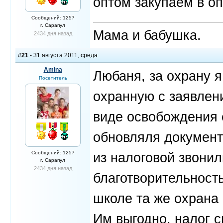
оптом закупаем в оп
Сообщений: 1257
г. Сарапул
Мама и бабушка.
2434 дня назад
#21
- 31 августа 2011, среда
Amina
Любаня, за охрану я
Посетитель
охранную с заявлен
виде освобождения 
обновляля документ
Сообщений: 1257
из налоговой звони
г. Сарапул
2434 дня назад
благотворительность
школе та же охрана 
Им выгодно, налог с