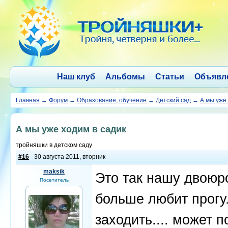
Наш клуб
Альбомы
Статьи
Объявл
Главная
→
Форум
→
Образование, обучение
→
Детский сад
→
А мы уже 
А мы уже ходим в садик
тройняшки в детском саду
#16
- 30 августа 2011, вторник
maksik
Это так нашу двоюро
Посетитель
больше любит прогул
заходить.... может п