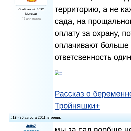
территорию, а не ка
Сообщений: 6692
Мытищи
43 дня назад
сада, на прощально
оплату за охрану, п
оплачивают больше 
ответсвенность одина
Рассказ о беременно
Тройняшки+
#18
- 30 августа 2011, вторник
JuliaZ
мы за сад вообще н
Посетитель