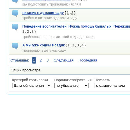
как подготовить тройняшек к яслям
питание в детском саду
(
1
,
2
)
тройня и питание в детском саду
Поведение воспитателей! Нужна помощь бывалых! Пережив
1
,
2
,
3
)
тройняшки пошли в детский сад, адаптация
А мы уже ходим в садик
(
1
,
2
,
3
,
4
)
тройняшки в детском саду
Страницы:
1
2
3
Следующая
Последняя
Опции просмотра
Критерий сортировки
Порядок отображения
Показать