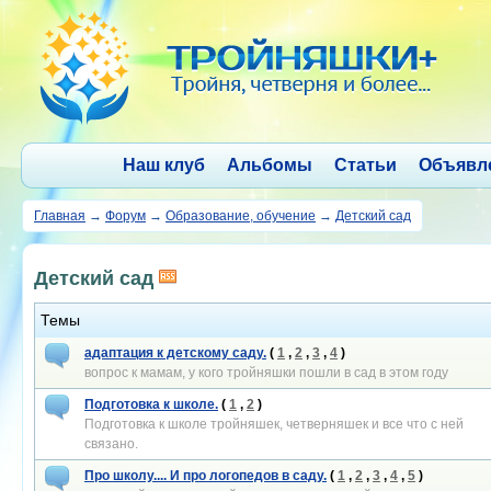
Наш клуб
Альбомы
Статьи
Объявл
Главная
→
Форум
→
Образование, обучение
→
Детский сад
Детский сад
Темы
адаптация к детскому саду.
(
1
,
2
,
3
,
4
)
вопрос к мамам, у кого тройняшки пошли в сад в этом году
Подготовка к школе.
(
1
,
2
)
Подготовка к школе тройняшек, четверняшек и все что с ней
связано.
Про школу.... И про логопедов в саду.
(
1
,
2
,
3
,
4
,
5
)