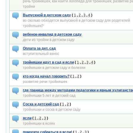
речь тройняшек, как найти логопеда для тройняшек, развитие р
тройни
Выпускной в детском саду
(
1
,
2
,
3
,
4
)
во сколько обходится выпускной в детском саду для родителей
тройняшек?
ребенок-инвалид в детском саду
дети из тройни в детском саду
Оплата за дет. сад
вступительный взнос
тройняшки идут в сад и ясли
(
1
,
2
,
3
,
4
)
тройняшки в детском саду и болезни
кто когда начал говорить?
(
1
,
2
)
развитие речи тройняшек
где граница между методами педагогики и явным хулиганст
тройняшки 5 лет и детский сад
Соска и детский сад
(
1
,
2
)
тройняшки и соска в детском саду
ясли
(
1
,
2
,
3
)
тройняшки в яслях
помогите собраться в ясли!
(
1
,
2
,
3
)