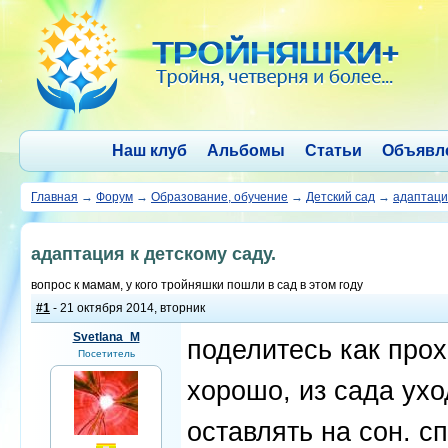
Наш клуб
Альбомы
Статьи
Объявл
Главная
→
Форум
→
Образование, обучение
→
Детский сад
→
адаптация
адаптация к детскому саду.
вопрос к мамам, у кого тройняшки пошли в сад в этом году
#1
- 21 октября 2014, вторник
Svetlana_M
поделитесь как прох
Посетитель
хорошо, из сада ухо
оставлять на сон. с