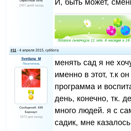
И, быть может, смен
Окрестные села
2457 дней назад
#11
- 4 апреля 2015, суббота
Svetlana_M
менять сад я не хоч
Посетитель
именно в этот, т.к 
программа и воспита
день, конечно, тк. д
Сообщений: 498
много людей. я с са
Барнаул
1873 дня назад
садик, мне казалось