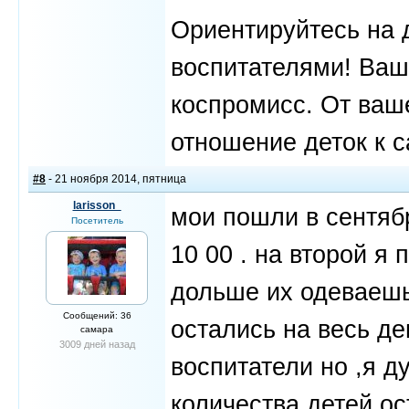
Ориентируйтесь на д
воспитателями! Ваш
коспромисс. От ваше
отношение деток к с
#8
- 21 ноября 2014, пятница
larisson_
мои пошли в сентябр
Посетитель
10 00 . на второй я 
дольше их одеваешь
Сообщений: 36
остались на весь де
самара
3009 дней назад
воспитатели но ,я д
количества детей ос