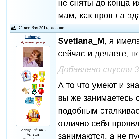
не сняты до конца и
мам, как прошла ад
#6
- 21 октября 2014, вторник
Lubanya
Svetlana_M
, я имел
Администратор
сейчас и делаете, н
Добавлено спустя 
А то что умеют и зн
вы же занимаетесь 
подобным сталкивает
отлично себя проявл
Сообщений: 6692
занимаются, а не пу
Мытищи