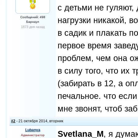
с детьми не гуляют,
Сообщений: 498
нагрузки никакой, во
Барнаул
1873 дня назад
в садик и плакать п
первое время завед
проблем, чем она ож
в силу того, что их 
(забирать в 12, а оп
печальное. что если
мне звонят, чтоб заб
#2
- 21 октября 2014, вторник
Lubanya
Svetlana_M
, я дума
Администратор