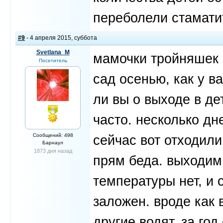
переболели стамат
#9
- 4 апреля 2015, суббота
Svetlana_M
мамочки тройняшек 2
Посетитель
сад осенью, как у в
ли вы о выходе в д
часто. несколько дн
Сообщений: 498
сейчас вот отходили
Барнаул
1873 дня назад
прям беда. выходим 
температуры нет, и 
заложен. вроде как в
другие водят. за го