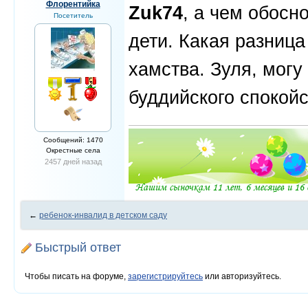
Флорентийка
Zuk74
, а чем обосн
Посетитель
дети. Какая разница
хамства. Зуля, могу
буддийского спокой
Сообщений: 1470
Окрестные села
2457 дней назад
←
ребенок-инвалид в детском саду
Быстрый ответ
Чтобы писать на форуме,
зарегистрируйтесь
или авторизуйтесь.