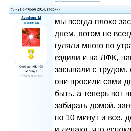
#3
- 21 октября 2014, вторник
Svetlana_M
мы всегда плохо за
Посетитель
днем, потом не все
гуляли много по утр
ездили и на ЛФК, на
Сообщений: 498
засыпали с трудом. 
Барнаул
1873 дня назад
они просили сами до
быть. а теперь вот 
забирать домой. зан
по 10 минут и все. 
и делают, что успока