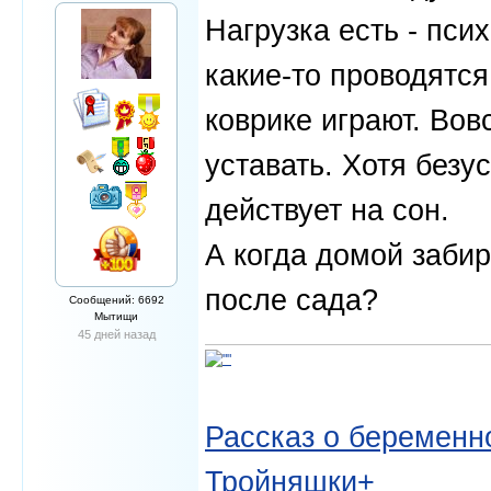
Нагрузка есть - пси
какие-то проводятся
коврике играют. Вов
уставать. Хотя безу
действует на сон.
А когда домой забир
после сада?
Сообщений: 6692
Мытищи
45 дней назад
Рассказ о беременно
Тройняшки+