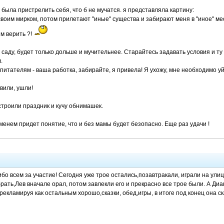
а была пристрелить себя, что б не мучатся. я представляла картину:
своим мирком, потом прилетают "иные" существа и забирают меня в "иное" мест
им верить ?!
саду, будет только дольше и мучительнее. Старайтесь задавать условия и ту
.
питателям - ваша работка, забирайте, я привела! Я ухожу, мне необходимо уй
вили, ушли!
строили праздник и кучу обнимашек.
менем придет понятие, что и без мамы будет безопасно. Еще раз удачи !
бо всем за участие! Сегодня уже трое остались,позавтракали, играли на улиц
рать,Лев вначале орал, потом завлекли его и прекрасно все трое были. А Ди
рекламируя как остальным хорошо,сказки, обед,игры, в итоге под конец она ск