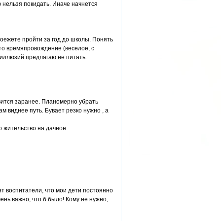
ю нельзя покидать. Иначе начнется
моежете пройти за год до школы. Понять
это времяпровождение (веселое, с
 иллюзий предлагаю не питать.
овится заранее. Планомерно убрать
м виднее путь. Бувает резко нужно , а
о жительство на дачное.
ят воспитатели, что мои дети постоянно
ень важно, что б было! Кому не нужно,