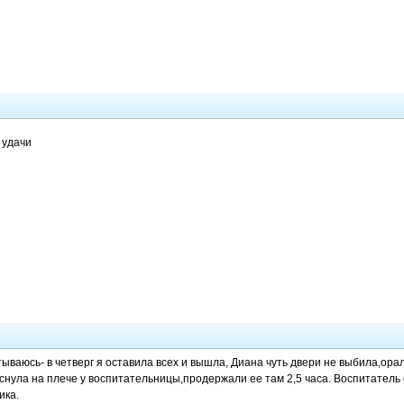
удачи
тываюсь- в четверг я оставила всех и вышла, Диана чуть двери не выбила,ора
аснула на плече у воспитательницы,продержали ее там 2,5 часа. Воспитатель 
ика.