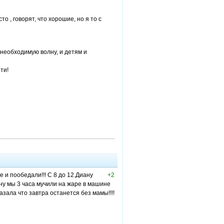
о , говорят, что хорошие, но я то с
 необходимую волну, и детям и
ти!
е и пообедали!!! С 8 до 12.Диану
+2
ану мы 3 часа мучили на жаре в машине
азала что завтра останется без мамы!!!!