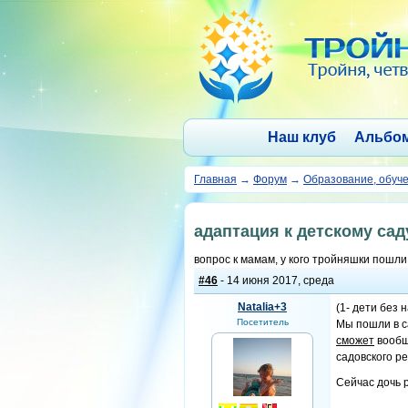
Наш клуб
Альбо
Главная
→
Форум
→
Образование, обуч
адаптация к детскому сад
вопрос к мамам, у кого тройняшки пошли 
#46
- 14 июня 2017, среда
Natalia+3
(1- дети без н
Посетитель
Мы пошли в са
сможет
вообщ
садовского р
Сейчас дочь р