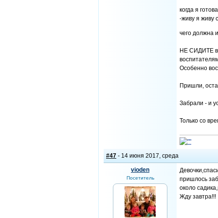
когда я готов
-живу я живу 
чего должна 
НЕ СИДИТЕ в 
воспитателям
Особенно вос
Пришли, оста
Забрали - и у
Только со вре
#47
- 14 июня 2017, среда
vioden
Девочки,спаси
Посетитель
пришлось заб
около садика,
Жду завтра!!!