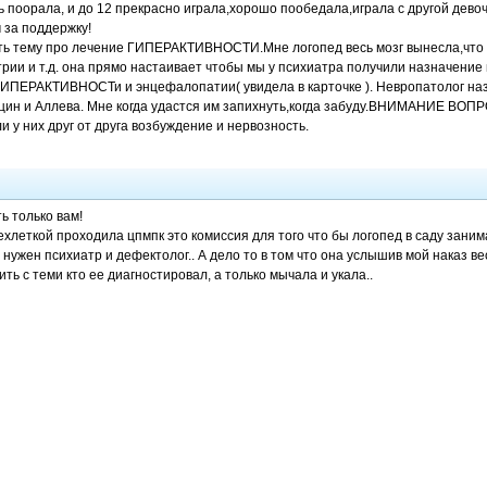
ь поорала, и до 12 прекрасно играла,хорошо пообедала,играла с другой девочк
 за поддержку!
ть тему про лечение ГИПЕРАКТИВНОСТИ.Мне логопед весь мозг вынесла,что н
трии и т.д. она прямо настаивает чтобы мы у психиатра получили назначение
т ГИПЕРАКТИВНОСТи и энцефалопатии( увидела в карточке ). Невропатолог на
цин и Аллева. Мне когда удастся им запихнуть,когда забуду.ВНИМАНИЕ ВОПР
 у них друг от друга возбуждение и нервозность.
ь только вам!
ехлеткой проходила цпмпк это комиссия для того что бы логопед в саду занима
 нужен психиатр и дефектолог.. А дело то в том что она услышив мой наказ ве
ть с теми кто ее диагностировал, а только мычала и укала..