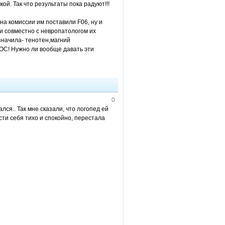
ой. Так что результаты пока радуют!!!
а комиссии им поставили F06, ну и
 и совместно с невропатологом их
значила- тенотен,магний
ОС! Нужно ли вообще давать эти
0
лся.. Так мне сказали, что логопед ей
сти себя тихо и спокойно, перестала