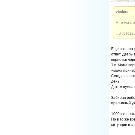
Добавлено с
vioden:
А то мы с м
....я готов
Еще раз про 
ответ. Дверь 
вернется чер
Т.е. Мама ве
+мама принесе
Сегодня я сво
день.
Детям нужна 
Забирая ребен
привычный укл
1000раз повт
Но в то же вр
ситуации в са