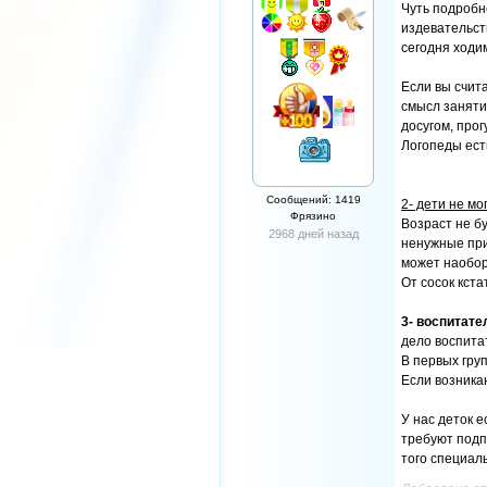
Чуть подробн
издевательст
сегодня ходим
Если вы счит
смысл заняти
досугом, про
Логопеды есть
Сообщений: 1419
2- дети не мо
Фрязино
Возраст не б
2968 дней назад
ненужные прив
может наобор
От сосок кста
3- воспитате
дело воспита
В первых груп
Если возника
У нас деток е
требуют подпи
того специаль