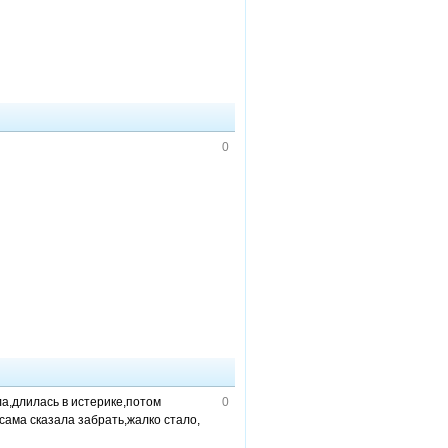
0
ла,длилась в истерике,потом
0
сама сказала забрать,жалко стало,