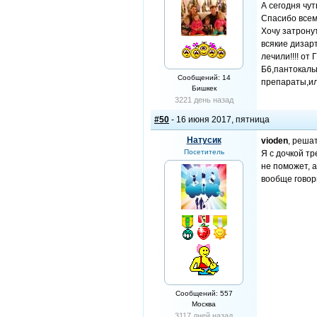
А сегодня чут
Спасибо всем
Хочу затрону
всякие дизар
лечили!!!! о
Б6,пантокаль
Сообщений: 14
препараты,или
Бишкек
3221 день назад
#50
- 16 июня 2017, пятница
Натусик
vioden
, решат
Посетитель
Я с дочкой тр
не поможет, а
вообще говори
Сообщений: 557
Москва
3117 дней назад