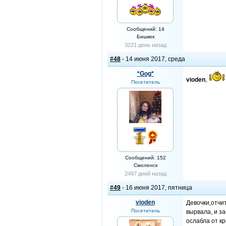
Сообщений: 14
Бишкек
3221 день назад
#48
- 14 июня 2017, среда
*Gog*
vioden
,
Посетитель
Сообщений: 152
Смоленск
2497 дней назад
#49
- 16 июня 2017, пятница
vioden
Девочки,отчи
Посетитель
вырвала, и з
ослабла от кр