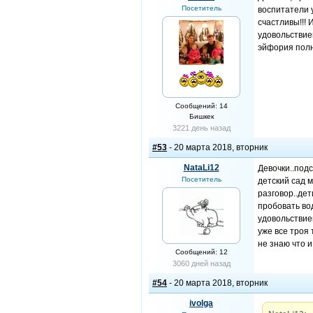
Посетитель
воспитатели у
счастливы!!! 
удовольствие
эйфория пол
Сообщений: 14
Бишкек
3221 день назад
#53
- 20 марта 2018, вторник
NataLi12
Девочки..подс
Посетитель
детский сад 
разговор..дет
пробовать вод
удовольствием
уже все троя 
не знаю что и
Сообщений: 12
3060 дней назад
#54
- 20 марта 2018, вторник
ivolga