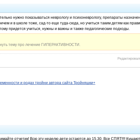
ательно нужно показываться неврологу и психоневрологу, препараты назначе
ичем и в школе тоже, сад-то еще туда-сюда, но учиться таким детям как прав
этому придется учиться, нужны и важны и также педагогические подходы.
онуть тему про лечение ГИПЕРАКТИВНОСТИ.
Редактировало
ременности и родах тройни автора сайта Тройняшки+
имайте отчетик! Всю эту неделю дети остаются до 15.30. Все СПЯТ!!!! Кушают 