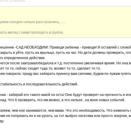
пустя 15 минут
ужем сегодня сильно расстроились, .....
а хоть месяц с ними просидеть в группе,
решение -САД НЕОБХОДИМ!: Приводя ребенка - приводи! И оставляй с спокой
закрыть и уйти, пусть на крыльцо, пусть на час. Но дети должны проверить, 
ез определенное действие.
рнется после завтрака/обеда/сна и т.д. постепенно увеличивая время. Но она
т то то, сейчас сходит туда то, возмет то то, сделает то то.
им говорила: приду вас забирать принесу вам сапожки, будем по лужам гулять
стабильность и последовательность действий.
ка - забирай его такого какой он есть! Они будут проверят на прочность и иск
ад. Что б проверить, что им можно, а что нельзя , на воне новых событий.
оряем, чем они занимаются, чем мама. Что это необходимость. Что изменить 
емя не попрекать их и не ругать, за тот выброс негатива или просто энергии, 
ду.