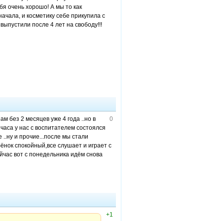
бя очень хорошо! А мы то как
начала, и косметику себе прикупила с
пустили после 4 лет на свободу!!!
м без 2 месяцев уже 4 года ..но в
0
часа у нас с воспитателем состоялся
..ну и прочие...после мы стали
бёнок спокойный,все слушает и играет с
ейчас вот с понедельника идём снова
+1