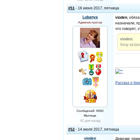
#51
- 16 июня 2017, пятница
Lubanya
vioden
, обяз
Администратор
назначали, пр
что говорят, 
vioden:
Хочу затр
Рассказ о бе
Сообщений: 6692
Мытищи
42 дня назад
#52
- 14 июля 2017, пятница
vioden
Девочки, прин