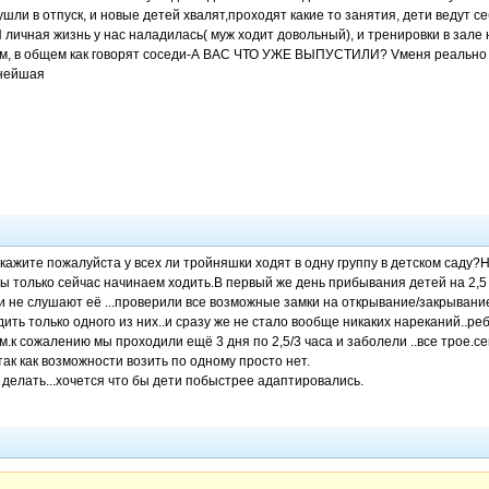
шли в отпуск, и новые детей хвалят,проходят какие то занятия, дети ведут се
И личная жизнь у нас наладилась( муж ходит довольный), и тренировки в зале 
м, в общем как говорят соседи-А ВАС ЧТО УЖЕ ВЫПУСТИЛИ? Vменя реально вы
нейшая
кажите пожалуйста у всех ли тройняшки ходят в одну группу в детском саду?На
мы только сейчас начинаем ходить.В первый же день прибывания детей на 2,5 
и не слушают её ...проверили все возможные замки на открывание/закрывание 
ить только одного из них..и сразу же не стало вообще никаких нареканий..ре
.к сожалению мы проходили ещё 3 дня по 2,5/3 часа и заболели ..все трое.с
так как возможности возить по одному просто нет.
 делать...хочется что бы дети побыстрее адаптировались.