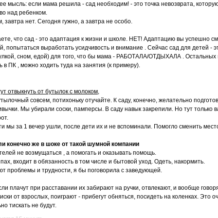
ее мысль: если мама решила - сад необходим! - это точка невозврата, котору
во над ребенком.
, завтра нет. Сегодня гужно, а завтра не особо.
аете, что сад - это адаптация к жизни и школе. НЕТ! Адаптацию вы успешно с
й, попытаться выработать усидчивость и внимание . Сейчас сад для детей - 
гулкой, сном, едой) для того, что бы мама - РАБОТАЛА/ОТДЫХАЛА . Остальных
 в ПК , можно ходить туда на занятия (к примеру).
гут отвыкнуть от бутылок с молоком
,
утылочный совсем, потихоньку отучайте. К саду, конечно, желательно подгот
ычки. Мы убирали соски, памперсы. В саду навык закрепили. Но тут только ва
от.
ти мы за 1 вечер ушли, после дети их и не вспоминали. Помогло сменить мест
ли конечно же в шоке от такой шумной компании
телей не возмущаться , а помогать и оказывать помощь.
пах, входит в обязанность в том числе и бытовой уход. Одеть, накормить.
ют проблемы и трудности, я бы поговорила с заведующей.
сли плачут при расставании их забирают на ручки, отвлекают, и вообще говор
ски от взрослых, поиграют - прибегут обняться, посидеть на коленках. Это оч
но тискать не будут.