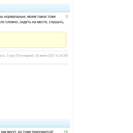
ны нормальные, моим такое тоже
0
ило сложно, сидеть на месте, слушать,
сь: 1 раз (Последний: 16 июня 2017 в 19:28)
как могут, но тоже приучаются!
+1