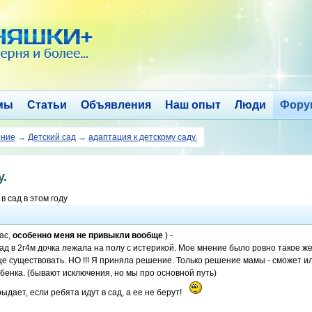
мы
Статьи
Объявления
Наш опыт
Люди
Фору
ение
→
Детский сад
→
адаптация к детскому саду.
у.
в сад в этом году
ас,
особенно меня не привыкли вообще
) -
д в 2г4м дочка лежала на полу с истерикой. Мое мнение было ровно такое же 
е существовать. НО !!! Я приняла решение. Только решение мамы - сможет ил
ебенка. (бывают исключения, но мы про основной путь)
ыдает, если ребята идут в сад, а ее не берут!