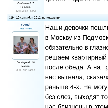
Сообщений: 7
Невьянск
1235 дней назад
#19
- 10 сентября 2012, понедельник
voegel
Наши девочки пошли 
Посетитель
в Москву из Подмоск
обязательно в глазн
решаем квартирный 
Сообщений: 46
после обеда. А на т
Москва
3602 дня назад
нас выгнала, сказал
раньше 4-х. Не могу 
без слез, выходят т
нас близнецы в этом