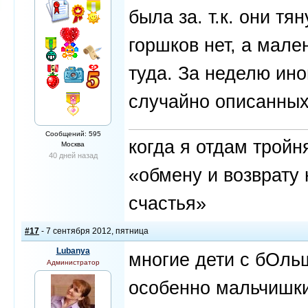
была за. т.к. они тя
горшков нет, а мале
туда. За неделю ино
случайно описанных 
Сообщений: 595
когда я отдам трой
Москва
40 дней назад
«обмену и возврату 
счастья»
#17
- 7 сентября 2012, пятница
Lubanya
многие дети с бОль
Администратор
особенно мальчишки