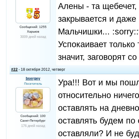
Алены - та щебечет,
закрывается и даже 
Сообщений: 1255
Мальчишки... :sorry::
Харьков
3009 дней назад
Успокаивает только т
значит, заговорят с
#22
- 18 октября 2012, четверг
bsergey
Ура!!! Вот и мы пош
Посетитель
относительно ничег
оставлять на дневно
Сообщений: 100
оставлять будем по 
Санкт-Петербург
176 дней назад
оставляли? И не бу