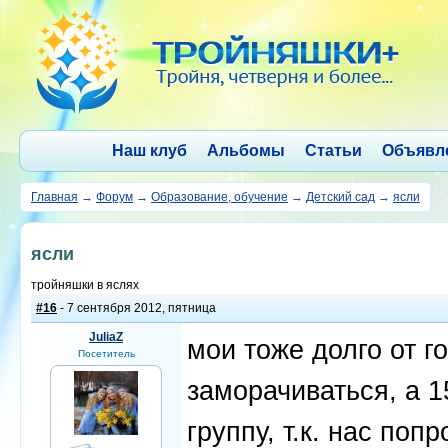
Наш клуб
Альбомы
Статьи
Объявл
Главная
→
Форум
→
Образование, обучение
→
Детский сад
→
ясли
ясли
тройняшки в яслях
#16
- 7 сентября 2012, пятница
JuliaZ
мои тоже долго от г
Посетитель
заморачиваться, а 
группу, т.к. нас поп