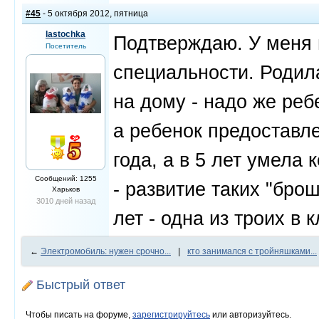
#45
- 5 октября 2012, пятница
lastochka
Подтверждаю. У меня п
Посетитель
специальности. Родил
на дому - надо же реб
а ребенок предоставле
года, а в 5 лет умела 
Сообщений: 1255
- развитие таких "бро
Харьков
3010 дней назад
лет - одна из троих в 
←
Электромобиль: нужен срочно...
|
кто занимался с тройняшками...
Быстрый ответ
Чтобы писать на форуме,
зарегистрируйтесь
или авторизуйтесь.