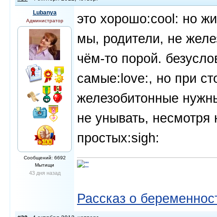
Lubanya
это хорошо:cool: но ж
Администратор
мы, родители, не желе
чём-то порой. безусло
самые:love:, но при с
железобитонные нужны
не унывать, несмотря н
простых:sigh:
Сообщений: 6692
Мытищи
43 дня назад
Рассказ о беременнос