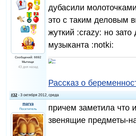
дубасили молоточками 
это с таким деловым в
жуткий :crazy: но зато 
музыканта :notki:
Сообщений: 6692
Мытищи
43 дня назад
Рассказ о беременнос
#32
- 3 октября 2012, среда
marya
причем заметила что и
Посетитель
звенящие предметы-на