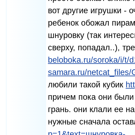
вот другие игрушки -
ребенок обожал пирами
шнуровку (так интерес
сверху, попадал..), тр
beloboka.ru/soroka/i/t/
samara.ru/netcat_files
любили такой кубик
ht
причем пока они были 
грань. они клали ее н
нужные сначала оста
p=1&text=шнуровка-