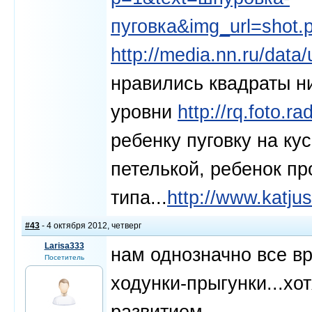
пуговка&img_url=shot.
http://media.nn.ru/data/
нравились квадраты ни
уровни
http://rq.foto.
ребенку пуговку на кус
петелькой, ребенок пр
типа...
http://www.katju
#43
- 4 октября 2012, четверг
Larisa333
нам однозначно все вр
Посетитель
ходунки-прыгунки...хо
развитием