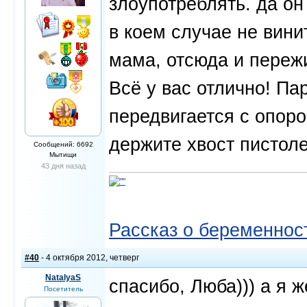
злоупотреблять. да он 
в коем случае не вини
мама, отсюда и переж
Всё у вас отлично! Па
передвигается с опоро
держите хвост пистоле
Сообщений: 6692
Мытищи
43 дня назад
Рассказ о беременнос
#40
- 4 октября 2012, четверг
NatalyaS
спасибо, Люба))) а я 
Посетитель