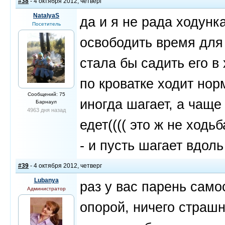
#38
- 4 октября 2012, четверг
NatalyaS
да и я не рада ходунка
Посетитель
освободить время для 
стала бы садить его в
по кроватке ходит нор
Сообщений: 75
иногда шагает, а чаще
Барнаул
4963 дня назад
едет(((( это ж не ход
- и пусть шагает вдоль
#39
- 4 октября 2012, четверг
Lubanya
раз у вас парень само
Администратор
опорой, ничего страшн