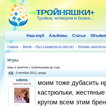
Наш клуб
Альбомы
Статьи
Объявл
Главная
→
Форум
→
Рост и развитие до трёх лет
→
Игрушки, занятия д
Игры
игры и занятия с тройняшками до года
#31
- 3 октября 2012, среда
Lubanya
моим тоже дубасить н
Администратор
кастрюльки, жестяные
кругом всем этим бре