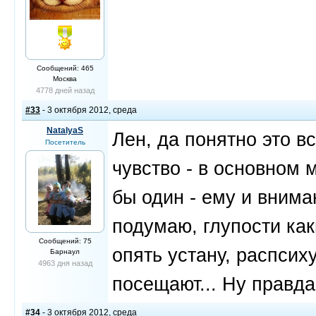
Сообщений: 465
Москва
4778 дней назад
#33
- 3 октября 2012, среда
NatalyaS
Лен, да понятно это вс
Посетитель
чувство - в основном
бы один - ему и внима
подумаю, глупости как
Сообщений: 75
опять устану, распсих
Барнаул
4963 дня назад
посещают... Ну правд
#34
- 3 октября 2012, среда