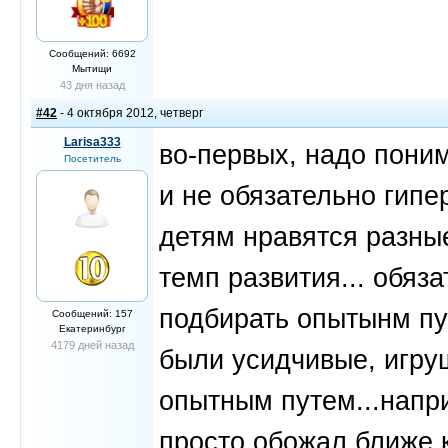
Сообщений: 6692
Мытищи
43 дня назад
#42
- 4 октября 2012, четверг
Larisa333
во-первых, надо поним
Посетитель
и не обязательно гипе
детям нравятся разные
темп развития... обяз
подбирать опытынм пут
Сообщений: 157
Екатеринбург
4179 дней назад
были усидчивые, игру
опытным путем...напр
просто обожал ближе к