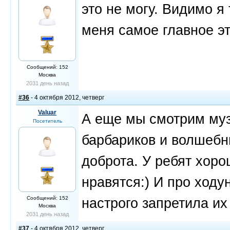
это не могу. Видимо я
меня самое главное это
Сообщений: 152
Москва
2031 день назад
#36
- 4 октября 2012, четверг
Valuar
А еще мы смотрим муз
Посетитель
барбариков и волшебн
доброта. У ребят хоро
нравятся:) И про ходу
Сообщений: 152
настрого запретила их
Москва
2031 день назад
#37
- 4 октября 2012, четверг