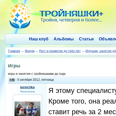
Наш клуб
Альбомы
Статьи
Объявл
Главная
→
Форум
→
Рост и развитие до трёх лет
→
Игрушки, занятия д
Игры
игры и занятия с тройняшками до года
#46
- 5 октября 2012, пятница
lastochka
Я этому специалисту
Посетитель
Кроме того, она реа
ставит речь за 2 ме