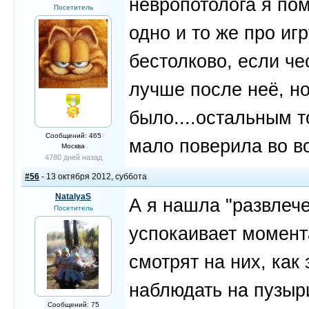
невропотолога я пом
Посетитель
одно и то же про иг
бестолково, если че
лучше после неё, н
было....остальным т
Сообщений: 465
мало поверила во вс
Москва
4780 дней назад
#56
- 13 октября 2012, суббота
NatalyaS
А я нашла "развлече
Посетитель
успокаивает моме
смотрят на них, как
наблюдать на пузыр
Сообщений: 75