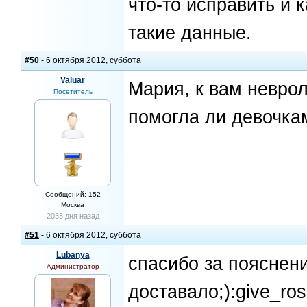
что-то исправить и к
такие данные.
#50
- 6 октября 2012, суббота
Valuar
Мария, к вам невро
Посетитель
помогла ли девочка
Сообщений: 152
Москва
2033 дня назад
#51
- 6 октября 2012, суббота
Lubanya
спасибо за пояснени
Администратор
доставало;):give_ros