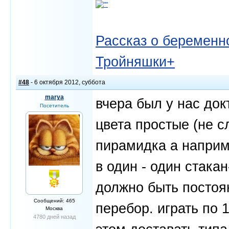
Рассказ о беременно
Тройняшки+
#48
- 6 октября 2012, суббота
marya
вчера был у нас док
Посетитель
цвета простые (не с
пирамидка а наприм
в один - один стакан
должно быть постоя
Сообщений: 465
перебор. играть по 
Москва
4780 дней назад