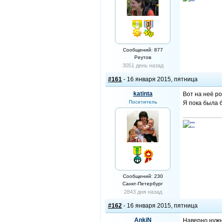
Сообщений: 877
Реутов
3051 день назад
#161
- 16 января 2015, пятница
katinta
Вот на неё р
Посетитель
Я пока была 
Сообщений: 230
Санкт-Петербург
2843 дня назад
#162
- 16 января 2015, пятница
AnkiN
Наверно нужн