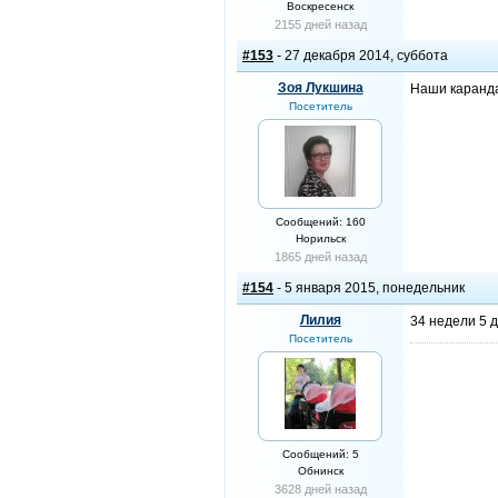
Воскресенск
2155 дней назад
#153
- 27 декабря 2014, суббота
Зоя Лукшина
Наши каранда
Посетитель
Сообщений: 160
Норильск
1865 дней назад
#154
- 5 января 2015, понедельник
Лилия
34 недели 5 дн
Посетитель
Сообщений: 5
Обнинск
3628 дней назад