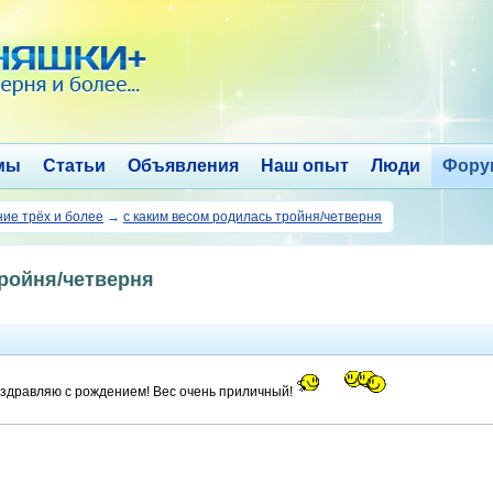
мы
Статьи
Объявления
Наш опыт
Люди
Фору
ие трёх и более
→
с каким весом родилась тройня/четверня
тройня/четверня
оздравляю с рождением! Вес очень приличный!