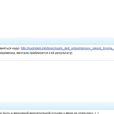
овняться надо:
http://nashideti.info/topic/nashi_deti_vmire/mirovoy_rekord_troy
беременна, мечтала приблизится к её результату)
о быть и женщиной внушительной (ссылка у меня не открылась :(. )