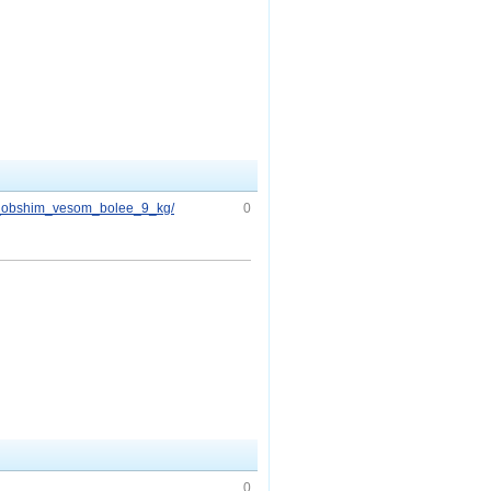
nja_obshim_vesom_bolee_9_kg/
0
0