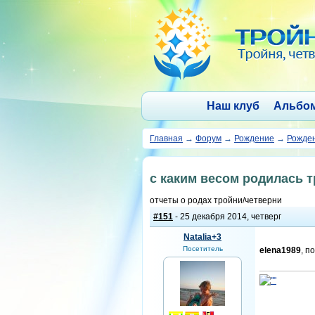
Наш клуб
Альбо
Главная
→
Форум
→
Рождение
→
Рожден
с каким весом родилась 
отчеты о родах тройни/четверни
#151
- 25 декабря 2014, четверг
Natalia+3
Посетитель
elena1989
, п