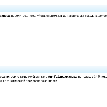
манова
, поделитесь, пожалуйста, опытом, как до такого срока доходить-доле
 веса примерно такие же были, как у
Аня Габдрахманова
, но только в 34,5 не
мы и генетической предрасположенности.