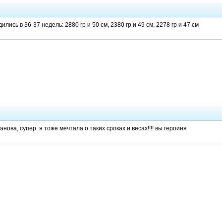
ились в 36-37 недель: 2880 гр и 50 см, 2380 гр и 49 см, 2278 гр и 47 см
нова, супер. я тоже мечтала о таких сроках и весах!!!! вы героиня