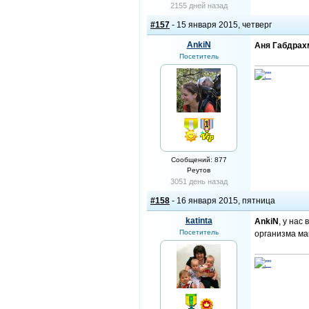
2155 дней назад
#157
- 15 января 2015, четверг
AnkiN
Аня Габдрах
Посетитель
Сообщений: 877
Реутов
3051 день назад
#158
- 16 января 2015, пятница
katinta
AnkiN
, у нас
Посетитель
организма ма