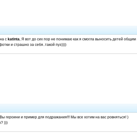
сна с
katinta
, Я вот до сих пор не понимаю как я смогла выносить детей общим 
тки и страшно за себя..такой пуз))))
 Вы героини и пример для подражания!!! Мы все хотим на вас ровняться! )
? )))