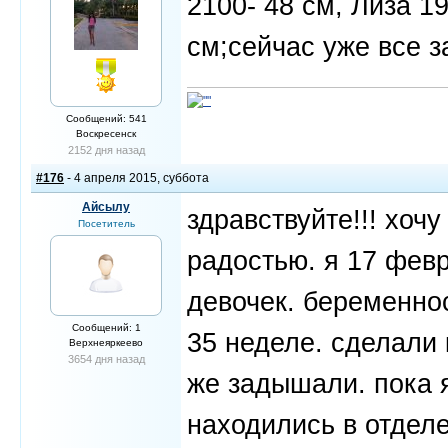
2100- 48 см, Лиза 19
см;сейчас уже все за
Сообщений: 541
Воскресенск
2152 дня назад
#176
- 4 апреля 2015, суббота
Айсылу
здравствуйте!!! хоч
Посетитель
радостью. я 17 фев
девочек. беременно
Сообщений: 1
35 неделе. сделали 
Верхнеяркеево
3654 дня назад
же задышали. пока 
находились в отдел