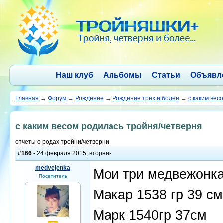
Наш клуб
Альбомы
Статьи
Объявл
Главная
→
Форум
→
Рождение
→
Рождение трёх и более
→
с каким вес
с каким весом родилась тройня/четверня
отчеты о родах тройни/четверни
#166
- 24 февраля 2015, вторник
medvejenka
Мои три медвежонка 
Посетитель
Макар 1538 гр 39 см
Марк 1540гр 37см