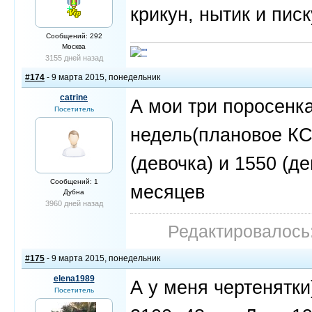
крикун, нытик и писк
Сообщений: 292
Москва
3155 дней назад
#174
- 9 марта 2015, понедельник
catrine
А мои три поросенка
Посетитель
недель(плановое КС)
(девочка) и 1550 (д
Сообщений: 1
месяцев
Дубна
3960 дней назад
Редактировалось:
#175
- 9 марта 2015, понедельник
elena1989
А у меня чертенятки)
Посетитель