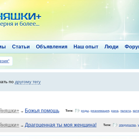
мы
Статьи
Объявления
Наш опыт
Люди
Фору
тезия"
кать по
другому тегу
ойняшки+
Божья помощь
→
Теги:
роды
,
реанимация
,
рана
,
палата
,
кат
ойняшки+
Драгоценная ты моя женщина!
→
Теги:
эпидуралка
,