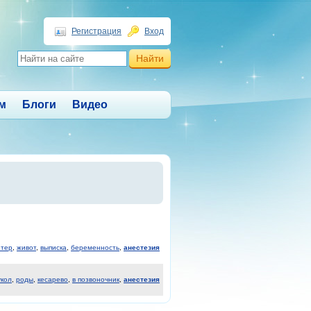
Регистрация
Вход
м
Блоги
Видео
етер
,
живот
,
выписка
,
беременность
,
анестезия
укол
,
роды
,
кесарево
,
в позвоночник
,
анестезия