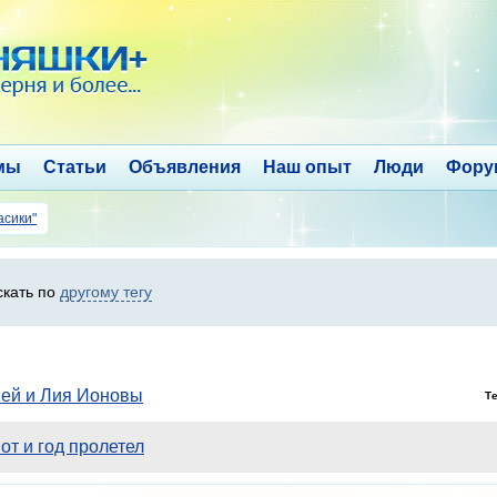
мы
Статьи
Объявления
Наш опыт
Люди
Фору
асики"
скать по
другому тегу
вей и Лия Ионовы
Т
от и год пролетел