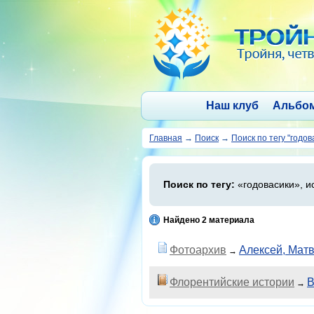
Наш клуб
Альбо
Главная
→
Поиск
→
Поиск по тегу "годов
Поиск по тегу:
«годовасики», и
Найдено 2 материала
Фотоархив
Алексей, Мат
→
Флорентийские истории
В
→