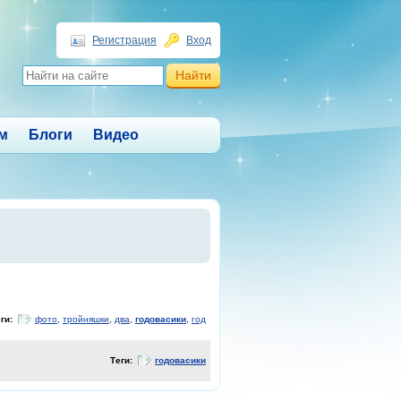
Регистрация
Вход
м
Блоги
Видео
еги:
фото
,
тройняшки
,
два
,
годовасики
,
год
Теги:
годовасики