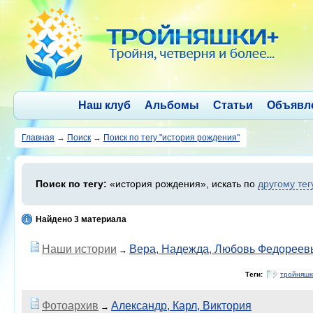
Наш клуб
Альбомы
Статьи
Объявл
Главная
→
Поиск
→
Поиск по тегу "история рождения"
Поиск по тегу:
«история рождения», искать по
другому тег
Найдено 3 материала
Наши истории
Вера, Надежда, Любовь Федореев
→
Теги:
тройняшк
Фотоархив
Александр, Карл, Виктория
→