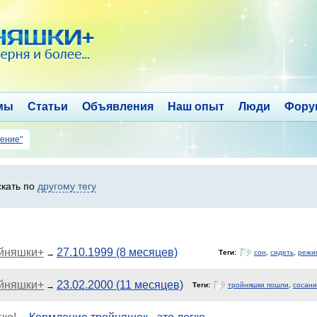
мы
Статьи
Объявления
Наш опыт
Люди
Фору
ление"
скать по
другому тегу
ойняшки+
27.10.1999 (8 месяцев)
→
Теги:
сон
,
сидеть
,
режи
ойняшки+
23.02.2000 (11 месяцев)
→
Теги:
тройняшки пошли
,
сосан