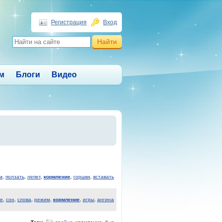
Регистрация
Вход
м
Блоги
Видео
м
,
ползать
,
лепет
,
кормление
,
горшки
,
вставать
ие
,
сон
,
слова
,
режим
,
кормление
,
игры
,
ангина