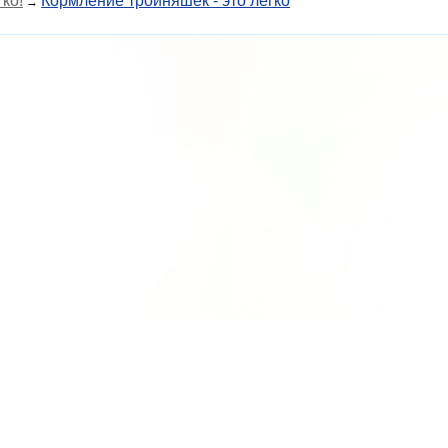
ко!
Кормление тройняшек - это легко
→