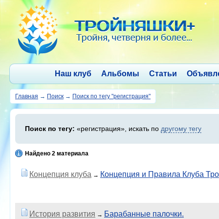
Наш клуб
Альбомы
Статьи
Объявл
Главная
→
Поиск
→
Поиск по тегу "регистрация"
Поиск по тегу:
«регистрация», искать по
другому тегу
Найдено 2 материала
Концепция клуба
Концепция и Правила Клуба Тр
→
История развития
Барабанные палочки.
→