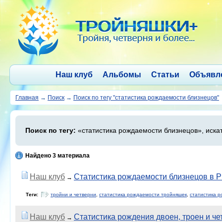
Наш клуб
Альбомы
Статьи
Объявл
Главная
→
Поиск
→
Поиск по тегу "статистика рождаемости близнецов"
Поиск по тегу:
«статистика рождаемости близнецов», иска
Найдено 3 материала
Наш клуб
Статистика рождаемости близнецов в РФ
→
Теги:
тройни и четверни
,
статистика рождаемости тройняшек
,
статистика 
Наш клуб
Статистика рождения двоен, троен и чет
→