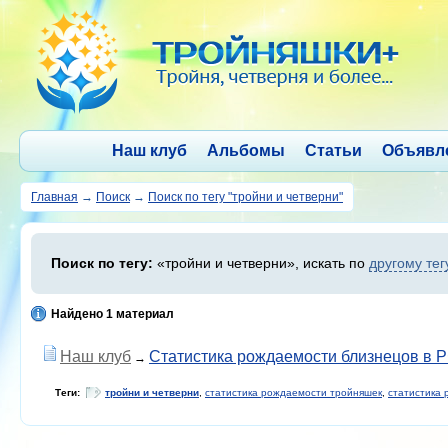
Наш клуб
Альбомы
Статьи
Объявл
Главная
→
Поиск
→
Поиск по тегу "тройни и четверни"
Поиск по тегу:
«тройни и четверни», искать по
другому тег
Найдено 1 материал
Наш клуб
Статистика рождаемости близнецов в РФ
→
Теги:
тройни и четверни
,
статистика рождаемости тройняшек
,
статистика