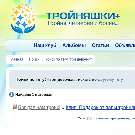
Наш клуб
Альбомы
Статьи
Объявл
Главная
→
Поиск
→
Поиск по тегу "три девочки"
Поиск по тегу:
«три девочки», искать по
другому тегу
Найдено 1 материал
Бог дал нам троих!
Клип. Подарок от папы тройн
→
Теги:
тройняшки
,
три девочки
,
па