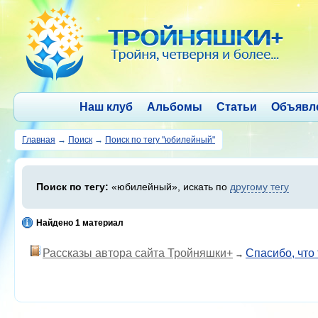
Наш клуб
Альбомы
Статьи
Объявл
Главная
→
Поиск
→
Поиск по тегу "юбилейный"
Поиск по тегу:
«юбилейный», искать по
другому тегу
Найдено 1 материал
Рассказы автора сайта Тройняшки+
Спасибо, что 
→