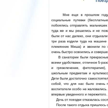
Поезд
Мне еще в прошлом году от
социальные путевки (бесплатны
побоялись отправлять мальчишек
туда же и мы решились и не пож
были от нас далеко, они отдыхали
три раза ездили туда на машине
племянник Миша) и звонили по 
очень быстро освоились и соверше
В санатории были прекрасные у
всеми удобствами, отличное 5-разо
и грязелечение, фитотерапия)
школьным предметам и культмасс
Дети были достаточно самостоятел
собой, что для нас было очень 
воспитатели особо не жаловались.
впервые увиденного и пережитого.
Дочь от поездки отказалась сосла
После такого отдыха пришлось ос