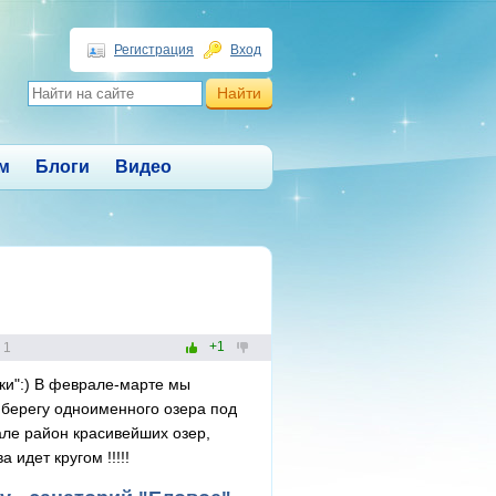
Регистрация
Вход
м
Блоги
Видео
+1
1
ки":) В феврале-марте мы
 берегу одноименного озера под
але район красивейших озер,
 идет кругом !!!!!