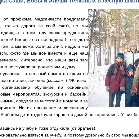
ка Саши, Вовы и Алёши Телковых в лесную школу
 профкома медсанчасти предлагали
е, только дорога за свой счет), но мы
 одних, а в этом году снова предложили
алели! Впервые за последние 8 лет дети
 там, а мы дома. Хотя за эти 3 недели мы
 (см. фото где мы все вместе и еще наш
вечерам. Интересно, что наши дети там
нно не скучали по родителям и дому.
словия - отдельный номер на троих со
вое питание, лечение (массаж, ЛФК, изио-
, организовано обучение по основным
овые мероприятия, экскурсии и бассейн.
ьными, следили за чистотой в номере и за
приятно. На их поведение и дисциплину
 В общем дети отдохнули хорошо и домой не торопились. У них бы
вшись на учебу и тоже отдыхала (от братьев).
новательно взяться за учебу, и поэтому довольно быстро мы вош