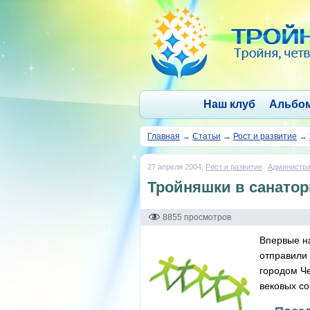
Наш клуб
Альбо
Главная
→
Статьи
→
Рост и развитие
→
27 апреля 2004,
Рост и развитие
Администра
Тройняшки в санато
8855 просмотров
Впервые на
отправили 
городом Че
вековых со