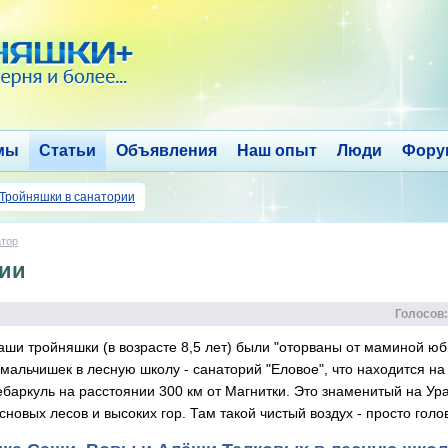
мы
Статьи
Объявления
Наш опыт
Люди
Фору
Тройняшки в санатории
тор
рии
Голосов:
ши тройняшки (в возрасте 8,5 лет) были "оторваны от маминой юб
мальчишек в лесную школу - санаторий "Еловое", что находится на
баркуль на расстоянии 300 км от Магнитки. Это знаменитый на Ур
сновых лесов и высоких гор. Там такой чистый воздух - просто голова