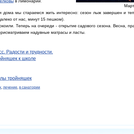
Телковы
в Лимонарии.
Март
 дома мы стараемся жить интересно: сезон лыж завершен и теп
алеко от нас, минут 15 пешком).
или. Теперь на очереди - открытие садового сезона. Весна, пра
 присматриваем надувные матрасы и ласты.
с. Радости и трудности.
ойняшек к школе
улы тройняшек
х
,
лечение
,
в санатории