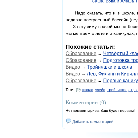
Саша, Вова и Алёша 
Надо сказать, что и в школе, и
недавно построенный бассейн (нед
За эту зиму врачей мы не беспоко
мы мечтаем о лете и о каникулах,
Похожие статьи:
Образование
Четвёртый клас
→
Образование
Подготовка тр
→
Видео
Тройняшки и школа
→
Видео
Лев, Филипп и Кирилл
→
Образование
Первые каник
→
Теги:
школа
,
учеба
,
тройняшки
,
отды
Комментарии (
0
)
Нет комментариев. Ваш будет первым!
Добавить комментарий