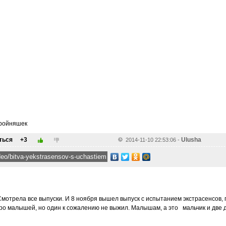
тройняшек
ться
+3
Ulusha
2014-11-10 22:53:06
-
мотрела все выпуски. И 8 ноября вышел выпуск с испытанием экстрасенсов, 
ро малышей, но один к сожалению не выжил. Малышам, а это мальчик и две де