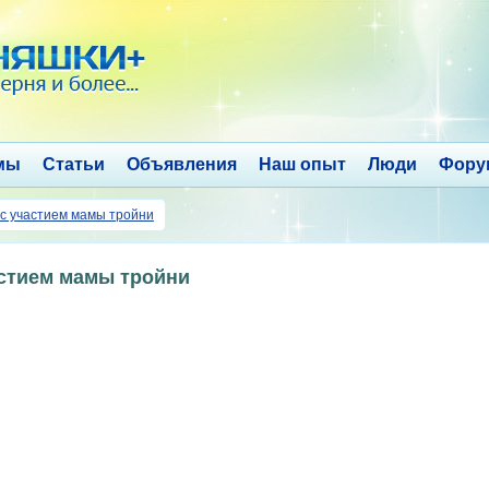
мы
Статьи
Объявления
Наш опыт
Люди
Фору
 с участием мамы тройни
астием мамы тройни