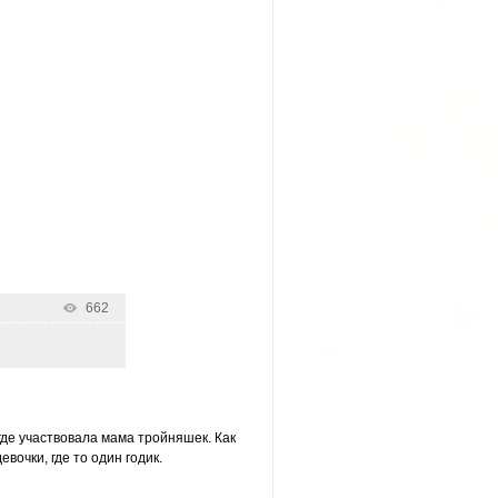
662
где участвовала мама тройняшек. Как
вочки, где то один годик.