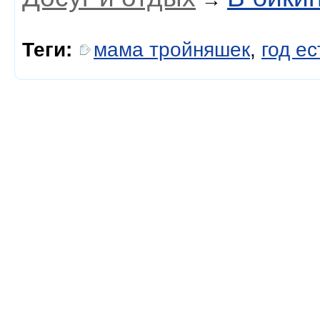
Теги:
мама тройняшек
,
год е