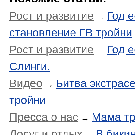
Рост и развитие
Год е
→
становление ГВ тройни
Рост и развитие
Год 
→
Слинги.
Видео
Битва экстрас
→
тройни
Пресса о нас
Мама тр
→
Досуг и отдых
В бики
→