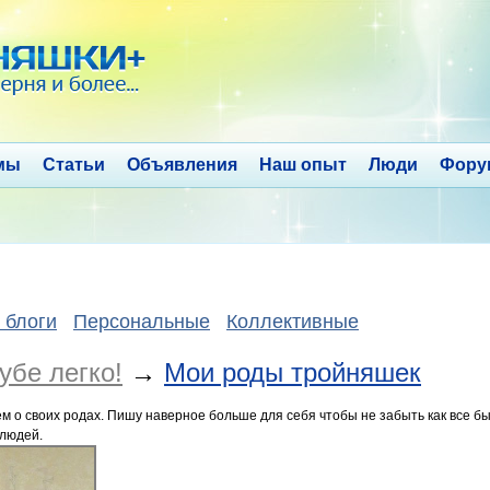
мы
Статьи
Объявления
Наш опыт
Люди
Фору
 блоги
Персональные
Коллективные
убе легко!
→
Мои роды тройняшек
м о своих родах. Пишу наверное больше для себя чтобы не забыть как все был
 людей.