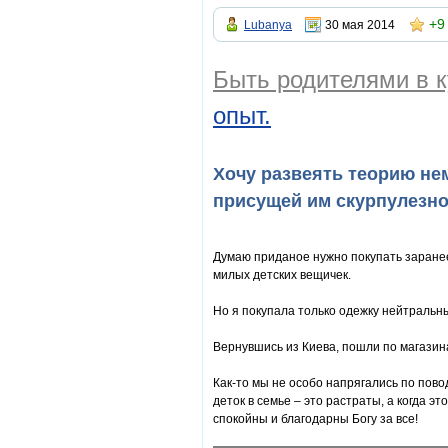
+9
Lubanya
30 мая 2014
Быть родителями в к
опыт.
Хочу развеять теорию нем
присущей им скурпулезнос
Думаю приданое нужно покупать заранее,
милых детских вещичек.
Но я покупала только одежку нейтральны
Вернувшись из Киева, пошли по магазина
Как-то мы не особо напрягались по пово
деток в семье – это растраты, а когда э
спокойны и благодарны Богу за все!