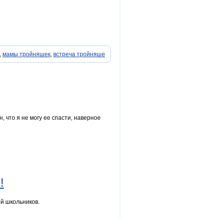
,
мамы тройняшек
,
встреча тройняше
н, что я не могу ее спасти, наверное
!
ей школьников.