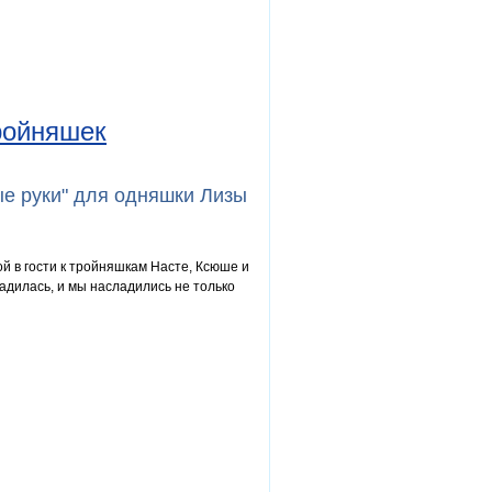
ройняшек
ые руки" для одняшки Лизы
 в гости к тройняшкам Насте, Ксюше и
ладилась, и мы насладились не только