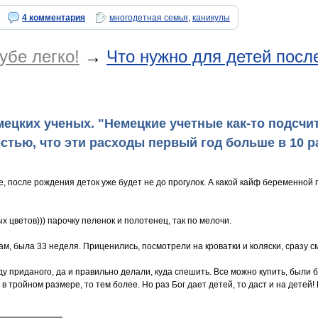
4 комментария
многодетная семья
,
каникулы
убе легко!
→
Что нужно для детей посл
ецких ученых. "Немецкие учетные как-то подсчит
тью, что эти расходы первый год больше в 10 ра
 после рождения деток уже будет не до прогулок. А какой кайф беременной 
х цветов))) парочку пеленок и полотенец, так по мелочи.
м, была 33 неделя. Приценились, посмотрели на кроватки и коляски, сразу см
ду приданого, да и правильно делали, куда спешить. Все можно купить, были
то в тройном размере, то тем более. Но раз Бог дает детей, то даст и на дете