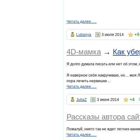
Читать далее......
+9
Lubanya
3 июля 2014
4D-мамка
→
Как убе
Я долго думала писать или нет об этом, 
Я наверное себя накручиваю, но.... моя Л
пора лечить нервишки....
Читать далее......
+4
JuliaZ
3 июня 2014
Рассказы автора са
Пожалуй, никто так не ждет летних кани
Читать далее......