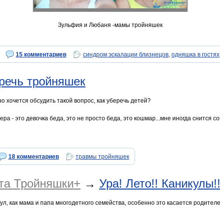
Зульфия и Любаня -мамы тройняшек
15 комментариев
синдром эскалации близнецов
,
одняшка в гостях
речь тройняшек
но хочется обсудить такой вопрос, как уберечь детей?
ера - это девочка беда, это не просто беда, это кошмар...мне иногда снится со
18 комментариев
травмы тройняшек
йта Тройняшки+
→
Ура! Лето!! Каникулы!!
кул, как мама и папа многодетного семейства, особенно это касается родител