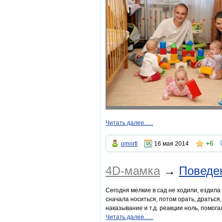
Читать далее......
+6
omorfi
16 мая 2014
4D-мамка
→
Поведе
Сегодня мелкие в сад не ходили, ездила 
сначала носиться, потом орать, драться,
наказывание и т.д. реакции ноль, помога
Читать далее......