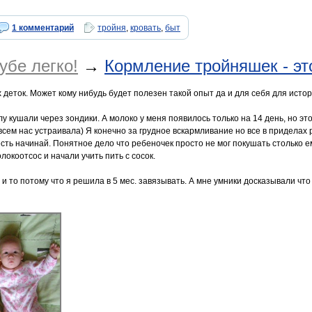
1 комментарий
тройня
,
кровать
,
быт
убе легко!
→
Кормление тройняшек - эт
 деток. Может кому нибудь будет полезен такой опыт да и для себя для истор
 кушали через зондики. А молоко у меня появилось только на 14 день, но эт
всем нас устраивала) Я конечно за грудное вскармливание но все в приделах 
есть начинай. Понятное дело что ребеночек просто не мог покушать столько 
локоотсос и начали учить пить с сосок.
 и то потому что я решила в 5 мес. завязывать. А мне умники досказывали что