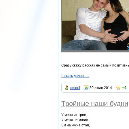
Сразу скажу рассказ не самый позитивны
Читать далее......
+4
omorfi
30 июля 2014
Тройные наши будни
У меня их трое.
У меня не много.
Ем на кухне стоя,