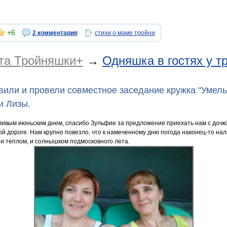
+6
2 комментария
стихи о маме тройни
йта Тройняшки+
→
Одняшка в гостях у т
или и провели совместное заседание кружка "Умел
и Лизы.
вым июньским днем, спасибо Зульфие за предложение приехать нам с дочкой
ной дороге. Нам крупно повезло, что к намеченному дню погода наконец-то на
и теплом, и солнышком подмосковного лета.