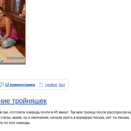
12 комментариев
тройня
,
быт
ние тройняшек
в гаи, отстояла очередь почти в 45 минут. Так моя троица после расспросов ну
 слезы, крики, ну а окончание, начали орать в коридоре писька, нет ты писька
ло по пол секунды.