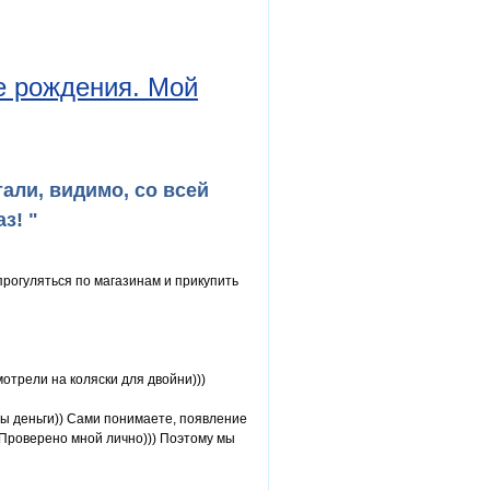
е рождения. Мой
али, видимо, со всей
з! "
прогуляться по магазинам и прикупить
отрели на коляски для двойни)))
 бы деньги)) Сами понимаете, появление
й! Проверено мной лично))) Поэтому мы