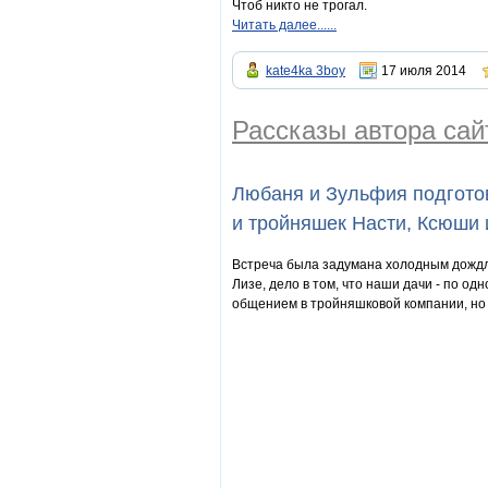
Чтоб никто не трогал.
Читать далее......
kate4ka 3boy
17 июля 2014
Рассказы автора са
Любаня и Зульфия подготов
и тройняшек Насти, Ксюши 
Встреча была задумана холодным дождли
Лизе, дело в том, что наши дачи - по од
общением в тройняшковой компании, но 