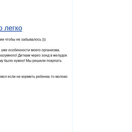
о легко
ии чтобы не забывалось )))
о уже особенности моего организма.
разумного! Деткам через зонд в желудок
ему было нужно! Мы решили покупать
 мол если не кормить ребенка то молоко