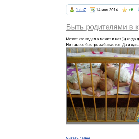
+6
JuliaZ
14 мая 2014
Быть родителями в к
Может кто видел а может и нет ))) когда
Но так все быстро забывается. Да и од
Читать далее......