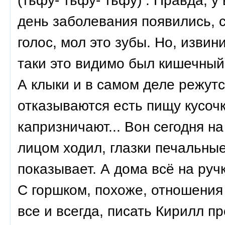
(тьфу- тьфу- тьфу) . Правда, у
день заболевания появились, 
голос, мол это зубы. Но, извин
таки это видимо был кишечный г
А клыки и в самом деле режутс
отказываются есть пищу кусочк
капризничают... Вон сегодня н
лицом ходил, глазки печальные
показывает. А дома всё на руч
С горшком, похоже, отношения
все и всегда, писать Кирилл п