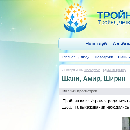
Наш клуб
Альбо
Главная
→
Люди
→
Фотоархив
→
Шани, 
7 ноября 2006,
Фотоархив
Администратор
Шани, Амир, Ширин
5949 просмотров
Тройняшки из Израиля родились на
1280. На выхаживании находились