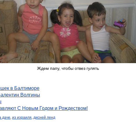
Ждем папу, чтобы отвез гулять
яшек в Балтиморе
Валентин Волгины
ы
авляют С Новым Годом и Рождеством!
а даче
,
из израиля
,
дисней ленд