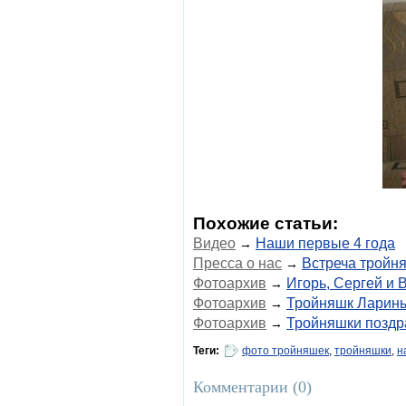
Похожие статьи:
Видео
Наши первые 4 года
→
Пресса о нас
Встреча тройн
→
Фотоархив
Игорь, Сергей и 
→
Фотоархив
Тройняшк Ларин
→
Фотоархив
Тройняшки поздр
→
Теги:
фото тройняшек
,
тройняшки
,
н
Комментарии (
0
)