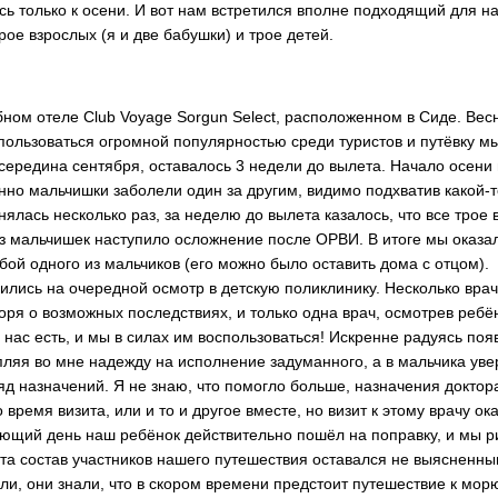
ь только к осени. И вот нам встретился вполне подходящий для на
трое взрослых (я и две бабушки) и трое детей.
!
ном отеле Club Voyage Sorgun Select, расположенном в Сиде. Весн
 пользоваться огромной популярностью среди туристов и путёвку м
редина сентября, оставалось 3 недели до вылета. Начало осени в
о мальчишки заболели один за другим, видимо подхватив какой-т
ялась несколько раз, за неделю до вылета казалось, что все трое 
 из мальчишек наступило осложнение после ОРВИ. В итоге мы оказа
обой одного из мальчиков (его можно было оставить дома с отцом).
ись на очередной осмотр в детскую поликлинику. Несколько врач
оря о возможных последствиях, и только одна врач, осмотрев ребё
у нас есть, и мы в силах им воспользоваться! Искренне радуясь п
ляя во мне надежду на исполнение задуманного, а в мальчика увер
яд назначений. Я не знаю, что помогло больше, назначения доктор
 время визита, или и то и другое вместе, но визит к этому врачу
ющий день наш ребёнок действительно пошёл на поправку, и мы р
 состав участников нашего путешествия оставался не выясненным
ли, они знали, что в скором времени предстоит путешествие к морю,