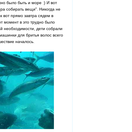
жно было быть и море :) И вот
ора собирать вещи". Никогда не
к вот прямо завтра сядем в
от момент в это трудно было
ой необходимости, дети собрали
машинки для бритья волос всего
шествие началось.