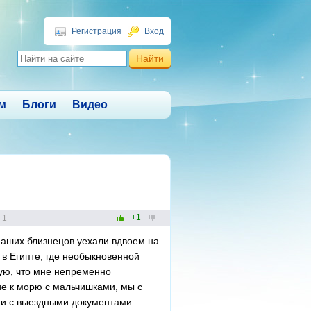
Регистрация
Вход
м
Блоги
Видео
+1
1
наших близнецов уехали вдвоем на
в Египте, где необыкновенной
ую, что мне непременно
ие к морю с мальчишками, мы с
ти с выездными документами