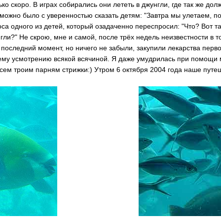
ко скоро. В играх собирались они лететь в джунгли, где так же дол
о можно было с уверенностью сказать детям: "Завтра мы улетаем, п
а одного из детей, который озадаченно переспросил: "Что? Вот та
гли?" Не скрою, мне и самой, после трёх недель неизвестности в т
 последний момент, но ничего не забыли, закупили лекарства перв
оему усмотрению всякой всячиной. Я даже умудрилась при помощи 
всем троим парням стрижки:) Утром 6 октября 2004 года наше путе