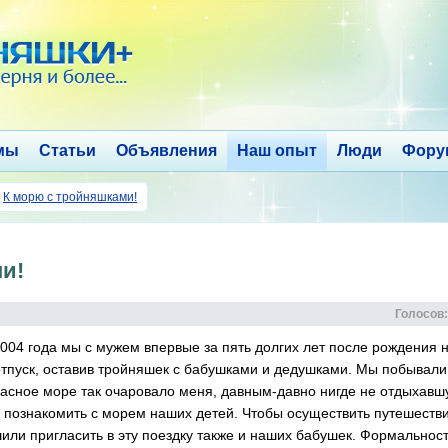
мы
Статьи
Объявления
Наш опыт
Люди
Фору
→
К морю с тройняшками!
и!
Голосов:
004 года мы с мужем впервые за пять долгих лет после рождения 
тпуск, оставив тройняшек с бабушками и дедушками. Мы побывали 
расное море так очаровало меня, давным-давно нигде не отдыхавш
 познакомить с морем наших детей. Чтобы осуществить путешеств
или пригласить в эту поездку также и наших бабушек. Формальнос