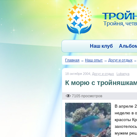
Наш клуб
Альбо
Главная
→
Наш опыт
→
Досуг и отдых
18 октября 2004,
Досуг и отдых
Lubanya
К морю с тройняшкам
7105 просмотров
В апреле 2
неделю в о
красоты К
захотелось
мужем реш