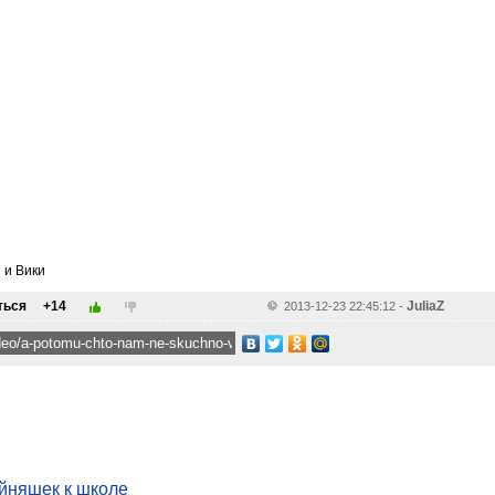
 и Вики
ться
+14
JuliaZ
2013-12-23 22:45:12
-
йняшек к школе