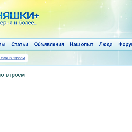
мы
Статьи
Объявления
Наш опыт
Люди
Фору
 скучно втроем
но втроем