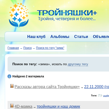
Наш клуб
Альбомы
Статьи
Объявл
Главная
→
Поиск
→
Поиск по тегу "зима"
Поиск по тегу:
«зима», искать по
другому тегу
Найдено 2 материала
Рассказы автора сайта Тройняшки+
22.11.2000 (г
→
Теги:
цыф
4D-мамка
тройняшки и наш домик
→