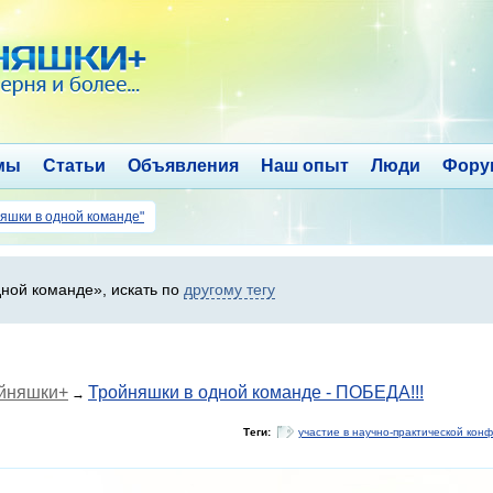
мы
Статьи
Объявления
Наш опыт
Люди
Фору
няшки в одной команде"
ной команде», искать по
другому тегу
ойняшки+
Тройняшки в одной команде - ПОБЕДА!!!
→
Теги:
участие в научно-практической кон