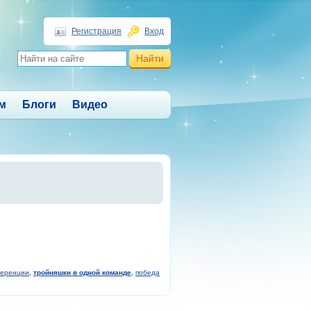
Регистрация
Вход
м
Блоги
Видео
ференции
,
тройняшки в одной команде
,
победа