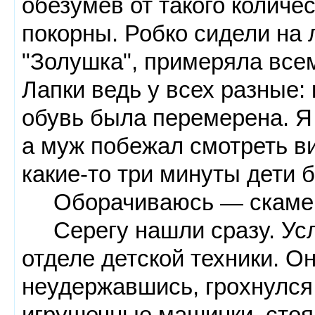
обезумев от такого количе
покорны. Робко сидели на л
"Золушка", примеряла все
Лапки ведь у всех разные: 
обувь была перемерена. Я 
а муж побежал смотреть ви
какие-то три минуты дети 
Оборачиваюсь — скамей
Серегу нашли сразу. Усл
отделе детской техники. Он
неудержавшись, грохнулся н
игрушечные машинки, стоя