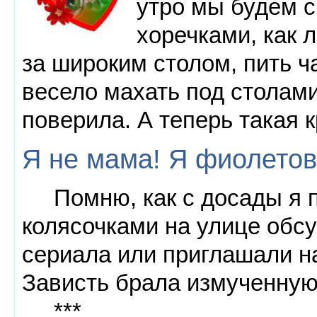
утро мы будем 
хоречками, как 
за широким столом, пить ча
весело махать под столами
поверила. А теперь такая к
Я не мама! Я фиолетов
Помню, как с досады я п
колясочками на улице обс
сериала или приглашали на
Зависть брала измученную
***