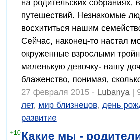
на родительских собраниях, в
путешествий. Незнакомые лю
восхититься нашим семейство
Сейчас, наконец-то настал мо
окруженные взрослыми тройня
маленькую девочку- нашу доч
блаженство, понимая, скольк
27 февраля 2015 -
Lubanya
| 
лет
,
мир близнецов
,
день рож
развитие
+10
Какие мы - родител