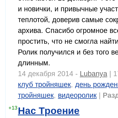
и новички, и привычные учас
теплотой, доверив самые сок
архива. Спасибо огромное вс
простить, что не смогла най
Ролик получился и без того 
длинным.
14 декабря 2014 -
Lubanya
| 
клуб тройняшек
,
день рожден
тройняшек
,
видеоролик
|
Раз
+13
Нас Троение