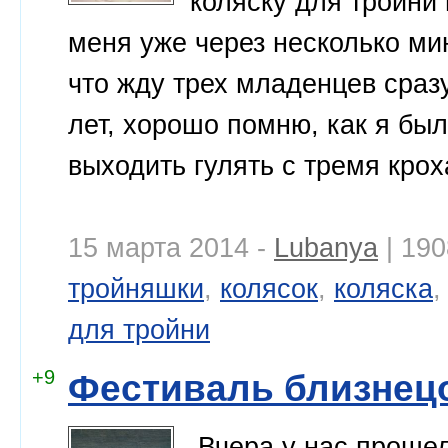
коляску для тройни 
меня уже через несколько мин
что жду трех младенцев сразу
лет, хорошо помню, как я был
выходить гулять с тремя кро
15 марта 2014 -
Lubanya
| 190
тройняшки
,
колясок
,
коляска
для тройни
+9
Фестиваль близнец
Вчера у нас прошел