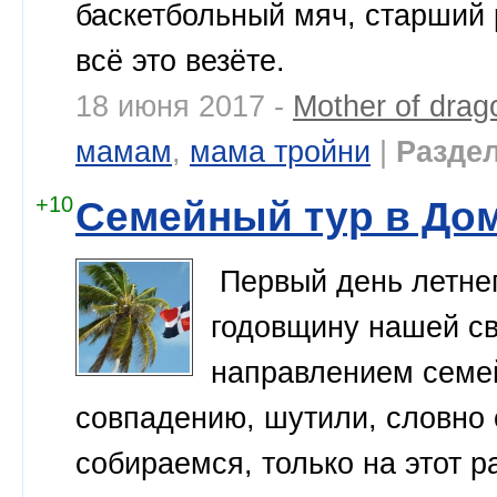
баскетбольный мяч, старший р
всё это везёте.
18 июня 2017 -
Mother of drag
мамам
,
мама тройни
|
Раздел
+10
Семейный тур в До
Первый день летнег
годовщину нашей св
направлением семей
совпадению, шутили, словно 
собираемся, только на этот 