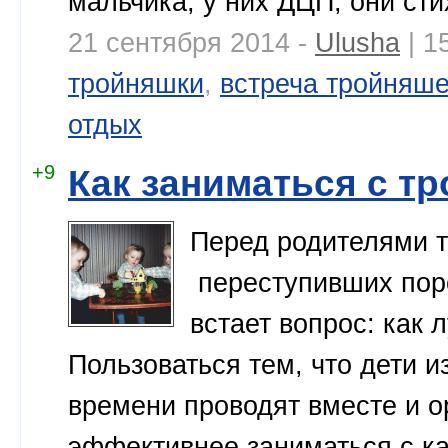
мальчика, у них ДЦП, они ст
21 сентября 2014 -
Ulusha
| 1
тройняшки
,
встреча тройняше
отдых
+9
Как заниматься с т
Перед родителями т
переступивших поро
встает вопрос: как
Пользоваться тем, что дети и
времени проводят вместе и о
эффективнее заниматься с ка