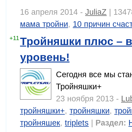
16 апреля 2014 -
JuliaZ
| 1347
мама тройни
,
10 причин счас
+11
Тройняшки плюс – 
уровень!
Сегодня все мы ста
Тройняшки+
23 ноября 2013 -
Lu
тройняшки+
,
тройняшки
,
трой
тройняшек
,
triplets
|
Раздел: