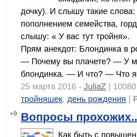
дочку). И слышу такие слова
пополнением семейства, гордо
слышу: « У вас тут тройня».
Прям анекдот: Блондинка в р
— Почему вы плачете? — У м
блондинка. — И что? — Что я 
25 марта 2016 -
JuliaZ
| 10080
тройняшек
,
день рождения
|
+9
Вопросы прохожих..
Как быть с повыше