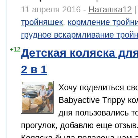
11 апреля 2016 -
Наташка12
|
тройняшек
,
кормление тройн
грудное вскармливание трой
+12
Детская коляска для
2 в 1
Хочу поделиться св
Babyactive Trippy к
дня пользовались т
прогулок, добавлю еще отзыв
Коляска была подарена нам а