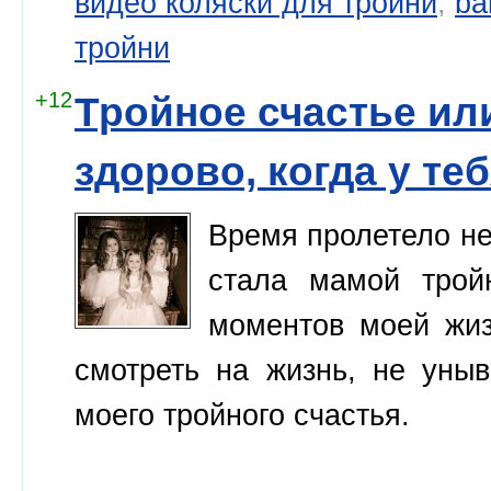
видео коляски для тройни
,
ba
тройни
+12
Тройное счастье ил
здорово, когда у те
Время пролетело не 
стала мамой трой
моментов моей жизн
смотреть на жизнь, не уныв
моего тройного счастья.